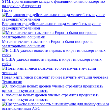
STM: проглатывание капсул с фекалиями снизило аллергию
на арахис у 6 взрослых
Наука
Вчерашняя еда действительно иногда может быть вкуснее
свежеприготовленной
Мегалитические памятники Европы были построены
эгалитарными общинами
В США удалось вывести первых в мире гипоаллергенных
собак
Новая карта генов позволит точнее изучить мутации человека
Технологии
С помощью новых дронов ученые стремятся предсказать
вулканическую активность