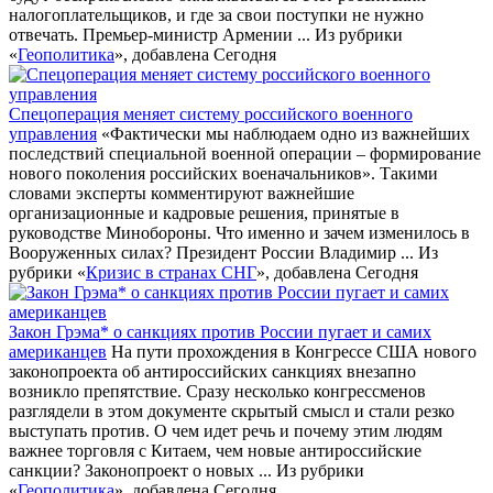
налогоплательщиков, и где за свои поступки не нужно
отвечать. Премьер-министр Армении ...
Из рубрики
«
Геополитика
», добавлена Сегодня
Спецоперация меняет систему российского военного
управления
«Фактически мы наблюдаем одно из важнейших
последствий специальной военной операции – формирование
нового поколения российских военачальников». Такими
словами эксперты комментируют важнейшие
организационные и кадровые решения, принятые в
руководстве Минобороны. Что именно и зачем изменилось в
Вооруженных силах? Президент России Владимир ...
Из
рубрики «
Кризис в странах СНГ
», добавлена Сегодня
Закон Грэма* о санкциях против России пугает и самих
американцев
На пути прохождения в Конгрессе США нового
законопроекта об антироссийских санкциях внезапно
возникло препятствие. Сразу несколько конгрессменов
разглядели в этом документе скрытый смысл и стали резко
выступать против. О чем идет речь и почему этим людям
важнее торговля с Китаем, чем новые антироссийские
санкции? Законопроект о новых ...
Из рубрики
«
Геополитика
», добавлена Сегодня