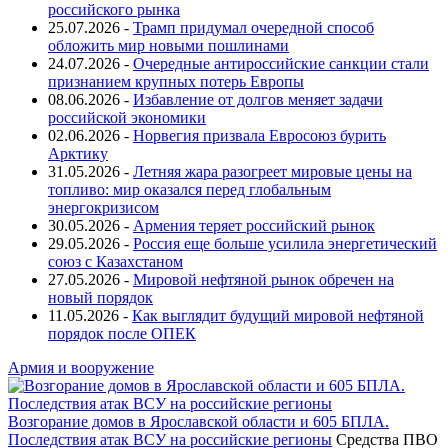
российского рынка
25.07.2026 -
Трамп придумал очередной способ
обложить мир новыми пошлинами
24.07.2026 -
Очередные антироссийские санкции стали
признанием крупных потерь Европы
08.06.2026 -
Избавление от долгов меняет задачи
российской экономики
02.06.2026 -
Норвегия призвала Евросоюз бурить
Арктику
31.05.2026 -
Летняя жара разогреет мировые цены на
топливо: мир оказался перед глобальным
энергокризисом
30.05.2026 -
Армения теряет российский рынок
29.05.2026 -
Россия еще больше усилила энергетический
союз с Казахстаном
27.05.2026 -
Мировой нефтяной рынок обречен на
новый порядок
11.05.2026 -
Как выглядит будущий мировой нефтяной
порядок после ОПЕК
Армия и вооружение
Возгорание домов в Ярославской области и 605 БПЛА.
Последствия атак ВСУ на российские регионы
Средства ПВО