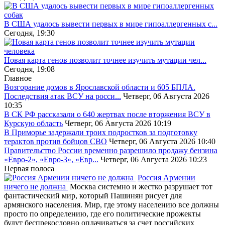
В США удалось вывести первых в мире гипоаллергенных с...
Сегодня, 19:30
Новая карта генов позволит точнее изучить мутации чел...
Сегодня, 19:08
Главное
Возгорание домов в Ярославской области и 605 БПЛА.
Последствия атак ВСУ на росси...
Четверг, 06 Августа 2026
10:35
В СК РФ рассказали о 640 жертвах после вторжения ВСУ в
Курскую область
Четверг, 06 Августа 2026 10:19
В Приморье задержали троих подростков за подготовку
терактов против бойцов СВО
Четверг, 06 Августа 2026 10:40
Правительство России временно разрешило продажу бензина
«Евро-2», «Евро-3», «Евр...
Четверг, 06 Августа 2026 10:23
Первая полоса
Россия Армении
ничего не должна
Москва системно и жестко разрушает тот
фантастический мир, который Пашинян рисует для
армянского населения. Мир, где этому населению все должны
просто по определению, где его политические прожекты
будут беспрекословно оплачиваться за счет российских