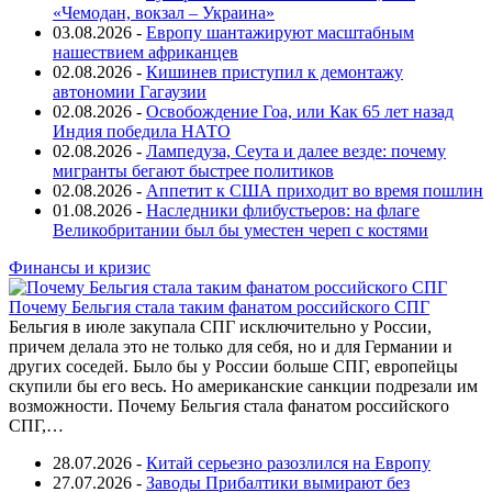
«Чемодан, вокзал – Украина»
03.08.2026 -
Европу шантажируют масштабным
нашествием африканцев
02.08.2026 -
Кишинев приступил к демонтажу
автономии Гагаузии
02.08.2026 -
Освобождение Гоа, или Как 65 лет назад
Индия победила НАТО
02.08.2026 -
Лампедуза, Сеута и далее везде: почему
мигранты бегают быстрее политиков
02.08.2026 -
Аппетит к США приходит во время пошлин
01.08.2026 -
Наследники флибустьеров: на флаге
Великобритании был бы уместен череп с костями
Финансы и кризис
Почему Бельгия стала таким фанатом российского СПГ
Бельгия в июле закупала СПГ исключительно у России,
причем делала это не только для себя, но и для Германии и
других соседей. Было бы у России больше СПГ, европейцы
скупили бы его весь. Но американские санкции подрезали им
возможности. Почему Бельгия стала фанатом российского
СПГ,…
28.07.2026 -
Китай серьезно разозлился на Европу
27.07.2026 -
Заводы Прибалтики вымирают без