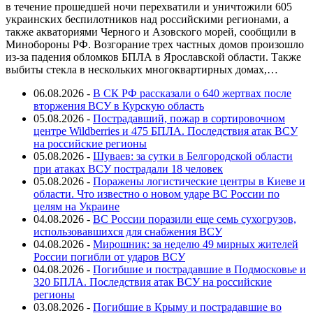
в течение прошедшей ночи перехватили и уничтожили 605
украинских беспилотников над российскими регионами, а
также акваториями Черного и Азовского морей, сообщили в
Минобороны РФ. Возгорание трех частных домов произошло
из-за падения обломков БПЛА в Ярославской области. Также
выбиты стекла в нескольких многоквартирных домах,…
06.08.2026 -
В СК РФ рассказали о 640 жертвах после
вторжения ВСУ в Курскую область
05.08.2026 -
Пострадавший, пожар в сортировочном
центре Wildberries и 475 БПЛА. Последствия атак ВСУ
на российские регионы
05.08.2026 -
Шуваев: за сутки в Белгородской области
при атаках ВСУ пострадали 18 человек
05.08.2026 -
Поражены логистические центры в Киеве и
области. Что известно о новом ударе ВС России по
целям на Украине
04.08.2026 -
ВС России поразили еще семь сухогрузов,
использовавшихся для снабжения ВСУ
04.08.2026 -
Мирошник: за неделю 49 мирных жителей
России погибли от ударов ВСУ
04.08.2026 -
Погибшие и пострадавшие в Подмосковье и
320 БПЛА. Последствия атак ВСУ на российские
регионы
03.08.2026 -
Погибшие в Крыму и пострадавшие во