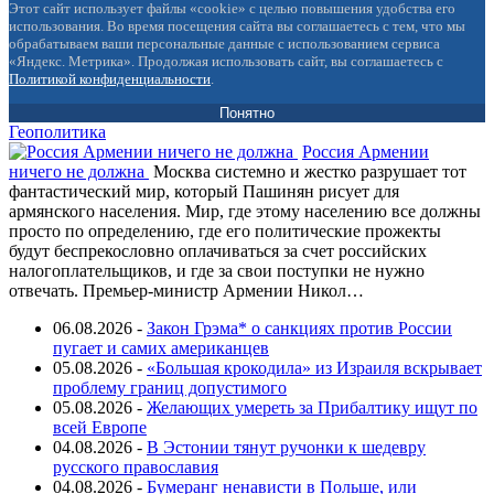
Этот сайт использует файлы «cookie» с целью повышения удобства его
использования. Во время посещения сайта вы соглашаетесь с тем, что мы
обрабатываем ваши персональные данные с использованием сервиса
«Яндекс. Метрика». Продолжая использовать сайт, вы соглашаетесь с
Политикой конфиденциальности
.
Понятно
Геополитика
Россия Армении
ничего не должна
Москва системно и жестко разрушает тот
фантастический мир, который Пашинян рисует для
армянского населения. Мир, где этому населению все должны
просто по определению, где его политические прожекты
будут беспрекословно оплачиваться за счет российских
налогоплательщиков, и где за свои поступки не нужно
отвечать. Премьер-министр Армении Никол…
06.08.2026 -
Закон Грэма* о санкциях против России
пугает и самих американцев
05.08.2026 -
«Большая крокодила» из Израиля вскрывает
проблему границ допустимого
05.08.2026 -
Желающих умереть за Прибалтику ищут по
всей Европе
04.08.2026 -
В Эстонии тянут ручонки к шедевру
русского православия
04.08.2026 -
Бумеранг ненависти в Польше, или