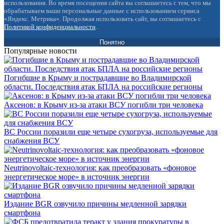
использования. Во время посещения сайта вы соглашаетесь с тем, что мы
обрабатываем ваши персональные данные с использованием сервиса
«Яндекс. Метрика». Продолжая использовать сайт, вы соглашаетесь с
Политикой конфиденциальности
.
Понятно
Популярные новости
Погибшие в Крыму и пострадавшие во Владимирской
области. Последствия атак БПЛА на российские регионы
Аксенов: в Крыму из-за атаки ВСУ погибли три человека
ВС России поразили еще четыре сухогруза, используемые для
снабжения ВСУ
Neutrinovoltaic‑технология: как преобразовать «фоновое
энергетическое море» в источник энергии
Издание BGR озвучило причины медленной зарядки
смартфона