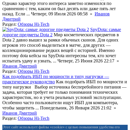
Однако характер этого интереса заметно изменился по
сравнению с тем, каким он был десять или даже пять лет
назад. Если ...
Четверг, 09 Июля 2026 08:58 »
Иванов
Дмитрий
Раздел:
Обзоры Hi-Tech
SpyDota: самые
дорогие предметы Dota 2
Мир косметических предметов в
Dota 2 давно вышел за рамки обычных скинов. Для одних
игроков это способ выделиться в матче, для других —
коллекционирование редких вещей с историей. Именно
поэтому dota кейсы на SpyDota интересны тем, кто хочет
испытать удачу и узнать, ...
Четверг, 25 Июня 2026 22:17 »
Иванов Дмитрий
Раздел:
Обзоры Hi-Tech
Как подобрать ИБП по мощности и типу нагрузки —
практическое руководство
Как подобрать ИБП по мощности и
типу нагрузки Выбор источника бесперебойного питания —
задача, которая требует не только понимания технических
характеристик, но и учета реальных условий эксплуатации.
Особенно часто пользователи ищут ИБП для компьютера,
чтобы защитить ...
Понедельник, 26 Января 2026 21:02 »
Иванов Дмитрий
Раздел:
Обзоры Hi-Tech
Этот сайт использует файлы «cookie» с целью повышения удобства его