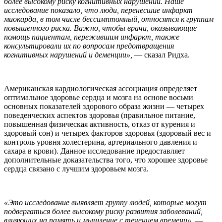
более высокому риску когнитивных нарушений. Наше
исследование показало, что люди, перенесшие инфаркт
миокарда, в том числе бессимптомный, относятся к группам
повышенного риска. Важно, чтобы врачи, оказывающие
помощь пациентам, пережившим инфаркт, также
консультировали их по вопросам предотвращения
когнитивных нарушений и деменции»,
— сказал Ридха.
Американская кардиологическая ассоциация определяет
оптимальное здоровье сердца и мозга на основе восьми
основных показателей здорового образа жизни — четырех
поведенческих аспектов здоровья (правильное питание,
повышенная физическая активность, отказ от курения и
здоровый сон) и четырех факторов здоровья (здоровый вес и
контроль уровня холестерина, артериального давления и
сахара в крови). Данное исследование предоставляет
дополнительные доказательства того, что хорошее здоровье
сердца связано с лучшим здоровьем мозга.
«Это исследование выявляет группу людей, которые могут
подвергаться более высокому риску развития заболеваний,
влияющих на память и мышление с течением времени»,
—