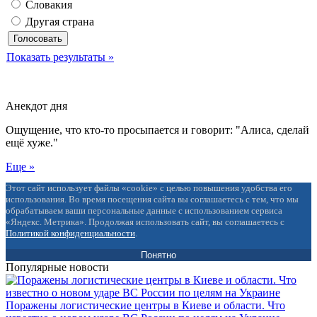
Словакия
Другая страна
Показать результаты »
Анекдот дня
Ощущение, что кто-то просыпается и говорит: "Алиса, сделай
ещё хуже."
Еще »
Этот сайт использует файлы «cookie» с целью повышения удобства его
использования. Во время посещения сайта вы соглашаетесь с тем, что мы
обрабатываем ваши персональные данные с использованием сервиса
«Яндекс. Метрика». Продолжая использовать сайт, вы соглашаетесь с
Политикой конфиденциальности
.
Понятно
Популярные новости
Поражены логистические центры в Киеве и области. Что