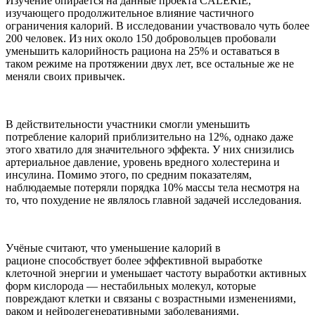
Изучение опирается на данные проекта CALERIE,
изучающего продолжительное влияние частичного
ограничения калорий. В исследовании участвовало чуть более
200 человек. Из них около 150 добровольцев пробовали
уменьшить калорийность рациона на 25% и оставаться в
таком режиме на протяжении двух лет, все остальные же не
меняли своих привычек.
В действительности участники смогли уменьшить
потребление калорий приблизительно на 12%, однако даже
этого хватило для значительного эффекта. У них снизились
артериальное давление, уровень вредного холестерина и
инсулина. Помимо этого, по средним показателям,
наблюдаемые потеряли порядка 10% массы тела несмотря на
то, что похудение не являлось главной задачей исследования.
Учёные считают, что уменьшение калорий в
рационе способствует более эффективной выработке
клеточной энергии и уменьшает частоту выработки активных
форм кислорода — нестабильных молекул, которые
повреждают клетки и связаны с возрастными изменениями,
раком и нейродегенеративными заболеваниями.