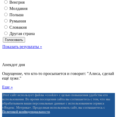
Венгрия
Молдавия
Польша
Румыния
Словакия
Другая страна
Показать результаты »
Анекдот дня
Ощущение, что кто-то просыпается и говорит: "Алиса, сделай
ещё хуже."
Еще »
Этот сайт использует файлы «cookie» с целью повышения удобства его
использования. Во время посещения сайта вы соглашаетесь с тем, что мы
обрабатываем ваши персональные данные с использованием сервиса
«Яндекс. Метрика». Продолжая использовать сайт, вы соглашаетесь с
Политикой конфиденциальности
.