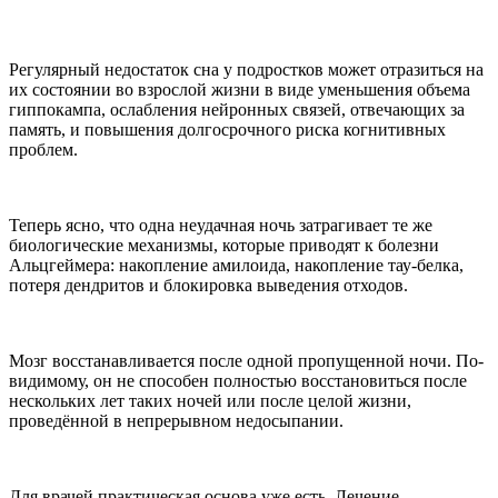
Регулярный недостаток сна у подростков может отразиться на
их состоянии во взрослой жизни в виде уменьшения объема
гиппокампа, ослабления нейронных связей, отвечающих за
память, и повышения долгосрочного риска когнитивных
проблем.
Теперь ясно, что одна неудачная ночь затрагивает те же
биологические механизмы, которые приводят к болезни
Альцгеймера: накопление амилоида, накопление тау-белка,
потеря дендритов и блокировка выведения отходов.
Мозг восстанавливается после одной пропущенной ночи. По-
видимому, он не способен полностью восстановиться после
нескольких лет таких ночей или после целой жизни,
проведённой в непрерывном недосыпании.
Для врачей практическая основа уже есть. Лечение