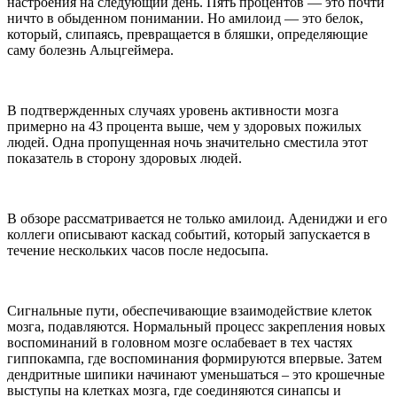
настроения на следующий день. Пять процентов — это почти
ничто в обыденном понимании. Но амилоид — это белок,
который, слипаясь, превращается в бляшки, определяющие
саму болезнь Альцгеймера.
В подтвержденных случаях уровень активности мозга
примерно на 43 процента выше, чем у здоровых пожилых
людей. Одна пропущенная ночь значительно сместила этот
показатель в сторону здоровых людей.
В обзоре рассматривается не только амилоид. Адениджи и его
коллеги описывают каскад событий, который запускается в
течение нескольких часов после недосыпа.
Сигнальные пути, обеспечивающие взаимодействие клеток
мозга, подавляются. Нормальный процесс закрепления новых
воспоминаний в головном мозге ослабевает в тех частях
гиппокампа, где воспоминания формируются впервые. Затем
дендритные шипики начинают уменьшаться – это крошечные
выступы на клетках мозга, где соединяются синапсы и