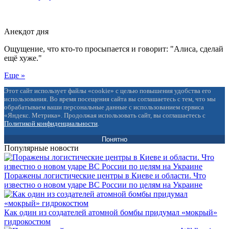
Анекдот дня
Ощущение, что кто-то просыпается и говорит: "Алиса, сделай
ещё хуже."
Еще »
Этот сайт использует файлы «cookie» с целью повышения удобства его
использования. Во время посещения сайта вы соглашаетесь с тем, что мы
обрабатываем ваши персональные данные с использованием сервиса
«Яндекс. Метрика». Продолжая использовать сайт, вы соглашаетесь с
Политикой конфиденциальности
.
Понятно
Популярные новости
Поражены логистические центры в Киеве и области. Что
известно о новом ударе ВС России по целям на Украине
Как один из создателей атомной бомбы придумал «мокрый»
гидрокостюм