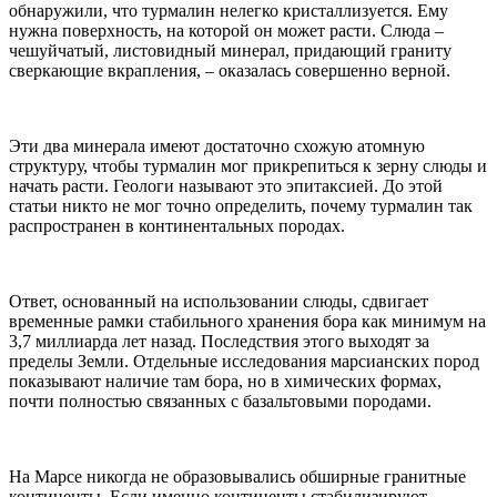
обнаружили, что турмалин нелегко кристаллизуется. Ему
нужна поверхность, на которой он может расти. Слюда –
чешуйчатый, листовидный минерал, придающий граниту
сверкающие вкрапления, – оказалась совершенно верной.
Эти два минерала имеют достаточно схожую атомную
структуру, чтобы турмалин мог прикрепиться к зерну слюды и
начать расти. Геологи называют это эпитаксией. До этой
статьи никто не мог точно определить, почему турмалин так
распространен в континентальных породах.
Ответ, основанный на использовании слюды, сдвигает
временные рамки стабильного хранения бора как минимум на
3,7 миллиарда лет назад. Последствия этого выходят за
пределы Земли. Отдельные исследования марсианских пород
показывают наличие там бора, но в химических формах,
почти полностью связанных с базальтовыми породами.
На Марсе никогда не образовывались обширные гранитные
континенты. Если именно континенты стабилизируют