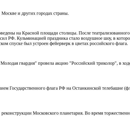
 Москве и других городах страны.
ведены на Красной площади столицы. После театрализованного 
 сил РФ. Кульминацией праздника стало воздушное шоу, в котор
ком спуске был устроен фейерверк в цветах российского флага.
"Молодая гвардия" провела акцию "Российский триколор", в ход
ием Государственного флага РФ на Останкинской телебашне (фла
й реконструкции Московского планетария. Во время торжествен