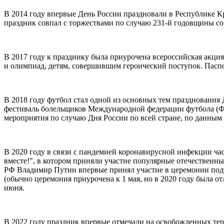
В 2014 году впервые День России праздновали в Республике Кр
праздник совпал с торжествами по случаю 231-й годовщины со
В 2017 году к празднику была приурочена всероссийская акция
и олимпиад, детям, совершившим героический поступок. Паспо
В 2018 году футбол стал одной из основных тем празднования 
фестиваль болельщиков Международной федерации футбола (ФИФ
мероприятия по случаю Дня России по всей стране, по данным
В 2020 году в связи с пандемией коронавирусной инфекции ч
вместе!", в котором приняли участие популярные отечественны
РФ Владимир Путин впервые принял участие в церемонии подъе
(обычно церемония приурочена к 1 мая, но в 2020 году была от
июня.
В 2022 году праздник впервые отмечали на освобожденных те