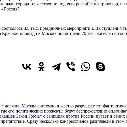
 площади города торжественно подняли российский триколор, н
- Россия".
 состоялось 3,5 тыс. праздничных мероприятий. Выступления тв
а Красной площади в Москве посмотрели 70 тыс. жителей и гост
 не должна
Москва системно и жестко разрушает тот фантастиче
 где его политические прожекты будут беспрекословно оплачив
Закон Грэма* о санкциях против России пугает и самих
препятствие. Сразу несколько конгрессменов разглядели в этом