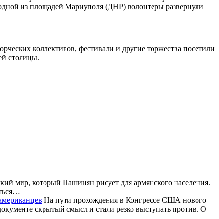
а одной из площадей Мариуполя (ДНР) волонтеры развернули
орческих коллективов, фестивали и другие торжества посетили
ей столицы.
ский мир, который Пашинян рисует для армянского населения.
аться…
 американцев
На пути прохождения в Конгрессе США нового
 документе скрытый смысл и стали резко выступать против. О