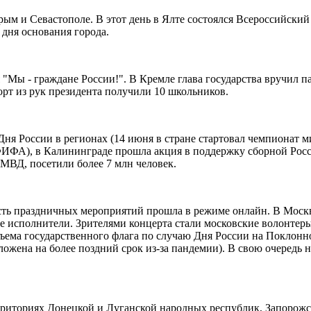
ым и Севастополе. В этот день в Ялте состоялся Всероссийский
 дня основания города.
 "Мы - граждане России!". В Кремле глава государства вручил 
рт из рук президента получили 10 школьников.
Дня России в регионах (14 июня в стране стартовал чемпионат м
А), в Калининграде прошла акция в поддержку сборной России 
 МВД, посетили более 7 млн человек.
асть праздничных мероприятий прошла в режиме онлайн. В Моск
е исполнители. Зрителями концерта стали московские волонтеры
ма государственного флага по случаю Дня России на Поклонной
ложена на более поздний срок из-за пандемии). В свою очередь 
рриториях Донецкой и Луганской народных республик, Запорожс