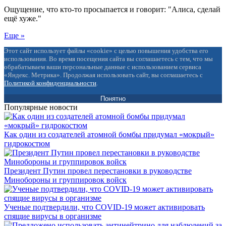
Ощущение, что кто-то просыпается и говорит: "Алиса, сделай
ещё хуже."
Еще »
Этот сайт использует файлы «cookie» с целью повышения удобства его
использования. Во время посещения сайта вы соглашаетесь с тем, что мы
обрабатываем ваши персональные данные с использованием сервиса
«Яндекс. Метрика». Продолжая использовать сайт, вы соглашаетесь с
Политикой конфиденциальности
.
Понятно
Популярные новости
Как один из создателей атомной бомбы придумал «мокрый»
гидрокостюм
Президент Путин провел перестановки в руководстве
Минобороны и группировок войск
Ученые подтвердили, что COVID-19 может активировать
спящие вирусы в организме