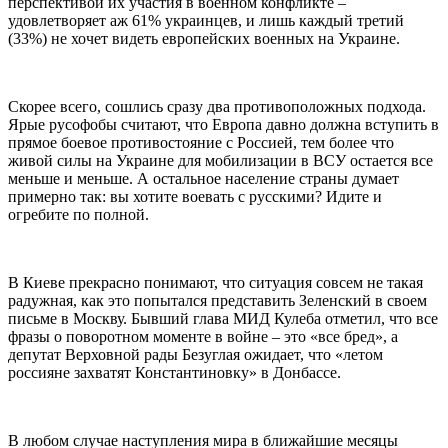
перспективой их участия в военном конфликте –
удовлетворяет аж 61% украинцев, и лишь каждый третий
(33%) не хочет видеть европейских военных на Украине.
Скорее всего, сошлись сразу два противоположных подхода.
Ярые русофобы считают, что Европа давно должна вступить в
прямое боевое противостояние с Россией, тем более что
живой силы на Украине для мобилизации в ВСУ остается все
меньше и меньше. А остальное население страны думает
примерно так: вы хотите воевать с русскими? Идите и
огребите по полной.
В Киеве прекрасно понимают, что ситуация совсем не такая
радужная, как это попытался представить Зеленский в своем
письме в Москву. Бывший глава МИД Кулеба отметил, что все
фразы о поворотном моменте в войне – это «все бред», а
депутат Верховной рады Безуглая ожидает, что «летом
россияне захватят Константиновку» в Донбассе.
В любом случае наступления мира в ближайшие месяцы