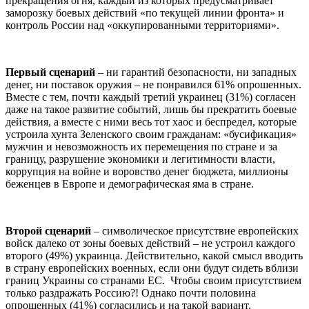
прекращения огня, каждый из которых предусматривает
заморозку боевых действий «по текущей линии фронта» и
контроль России над «оккупированными территориями».
Первый сценарий
– ни гарантий безопасности, ни западных
денег, ни поставок оружия – не понравился 61% опрошенных.
Вместе с тем, почти каждый третий украинец (31%) согласен
даже на такое развитие событий, лишь бы прекратить боевые
действия, а вместе с ними весь тот хаос и беспредел, которые
устроила хунта Зеленского своим гражданам: «бусификация»
мужчин и невозможность их перемещения по стране и за
границу, разрушение экономики и легитимности власти,
коррупция на войне и воровство денег бюджета, миллионы
беженцев в Европе и демографическая яма в стране.
Второй сценарий
– символическое присутствие европейских
войск далеко от зоны боевых действий – не устроил каждого
второго (49%) украинца. Действительно, какой смысл вводить
в страну европейских военных, если они будут сидеть вблизи
границ Украины со странами ЕС. Чтобы своим присутствием
только раздражать Россию?! Однако почти половина
опрошенных (41%) согласились и на такой вариант.