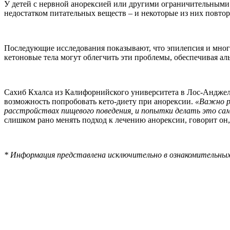
У детей с нервной анорексией или другими ограничительными 
недостатком питательных веществ – и некоторые из них повто
Последующие исследования показывают, что эпилепсия и многи
кетоновые тела могут облегчить эти проблемы, обеспечивая ал
Сахиб Кхалса из Калифорнийского университета в Лос-Анджеле
возможность попробовать кето-диету при анорексии.
«Важно р
расстройствах пищевого поведения, и попытки делать это с
слишком рано менять подход к лечению анорексии, говорит о
* Информация представлена исключительно в ознакомительных 