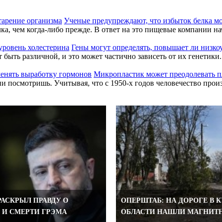
Ученые предупреждают, что избыток белка мо
а, чем когда-либо прежде. В ответ на это пищевые компании нача
Гены могут определять, повышает ли низко
 быть различной, и это может частично зависеть от их генетик
Микропластик может преодолевать п
 посмотришь. Учитывая, что с 1950-х годов человечество произ
РАСКРЫЛ ПРАВДУ О
ОПЕРШТАБ: НА ДОРОГЕ В 
 И СМЕРТИ ГРЭМА
ОБЛАСТИ НАШЛИ МАГНИТ