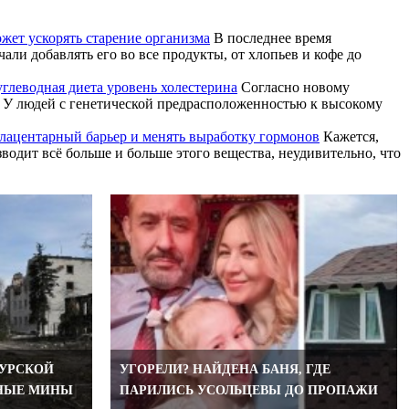
жет ускорять старение организма
В последнее время
ли добавлять его во все продукты, от хлопьев и кофе до
углеводная диета уровень холестерина
Согласно новому
и. У людей с генетической предрасположенностью к высокому
лацентарный барьер и менять выработку гормонов
Кажется,
водит всё больше и больше этого вещества, неудивительно, что
КУРСКОЙ
УГОРЕЛИ? НАЙДЕНА БАНЯ, ГДЕ
НЫЕ МИНЫ
ПАРИЛИСЬ УСОЛЬЦЕВЫ ДО ПРОПАЖИ