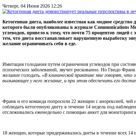
Четверг, 04 Июня 2026 12:26
Кетогенная диета, наиболее известная как модное средство
которого были опубликованы в журнале Communications Medi
углеводов, привело к тому, что почти 75 процентов людей с
тем, что диета восстанавливает нарушенную выработку эне
желание ограничивать себя в еде.
Имитация голодания путем ограничения углеводов при состоя
психических заболеваний, звучит рискованно. Но Гвидо Франк
желание голодать.
«В клинической практике мне говорят, что э
вызывающее у него желание, и при этом обеспечить его дост
Франк и его команда попросили 22 женщин с анорексией, чей и
соблюдать кетогенную диету в течение 14 недель под наблюден
отслеживались еженедельно с помощью анкет для мониторинга л
18 женщин, которые придерживались диеты в течение всех 14 н