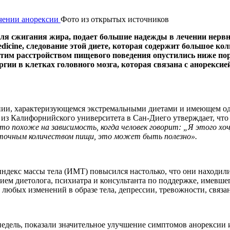
Фото из открытых источников
 для сжигания жира, подает большие надежды в лечении нерв
cine, следование этой диете, которая содержит большое кол
 этим расстройством пищевого поведения опустились ниже поро
ргии в клетках головного мозга, которая связана с анорекс
нии, характеризующемся экстремальными диетами и имеющем оди
 из Калифорнийского университета в Сан-Диего утверждает, что
то похоже на зависимость, когда человек говорит: „Я этого хо
аточным количеством пищи, это может быть полезно».
ндекс массы тела (ИМТ) повысился настолько, что они находилис
ием диетолога, психиатра и консультанта по поддержке, имевше
юбых изменений в образе тела, депрессии, тревожности, связанн
едель, показали значительное улучшение симптомов анорексии и 