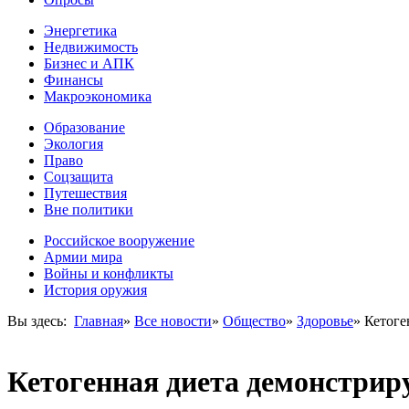
Энергетика
Недвижимость
Бизнес и АПК
Финансы
Макроэкономика
Образование
Экология
Право
Соцзащита
Путешествия
Вне политики
Российское вооружение
Армии мира
Войны и конфликты
История оружия
Вы здесь:
Главная
»
Все новости
»
Общество
»
Здоровье
»
Кетоге
Кетогенная диета демонстрир