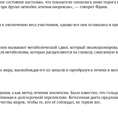
ое состояние настолько, что показатели снизились ниже порога 
при других методах лечения анорексии»,
— говорит Франк.
 к увеличению веса участников, однако все они оставались в пр
о они вызывают метаболический сдвиг, который эволюционировал
для метаболизма, которые расщепляются на глюкозу, сжигаемую
ю жира, высвобождая его из запасов и преобразуя в печени в м
дения, а как метод лечения эпилепсии. Было известно, что голо
ктивным в долгосрочной перспективе. Кетогенная диета предло
ства жиров, чтобы те, кто её соблюдал, не теряли вес.