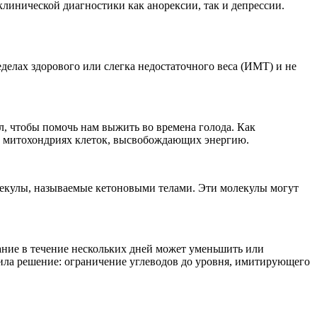
клинической диагностики как анорексии, так и депрессии.
еделах здорового или слегка недостаточного веса (ИМТ) и не
, чтобы помочь нам выжить во времена голода. Как
 в митохондриях клеток, высвобождающих энергию.
олекулы, называемые кетоновыми телами. Эти молекулы могут
дание в течение нескольких дней может уменьшить или
жила решение: ограничение углеводов до уровня, имитирующего