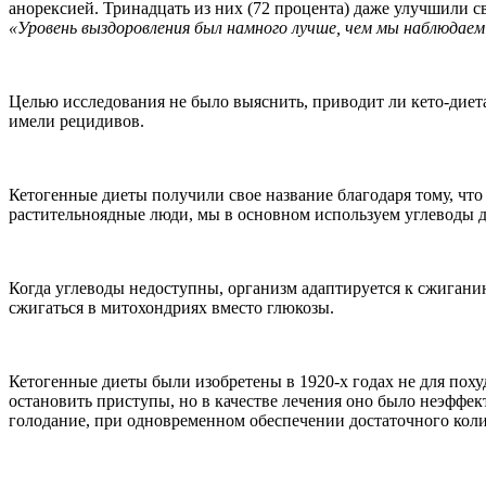
анорексией. Тринадцать из них (72 процента) даже улучшили св
«Уровень выздоровления был намного лучше, чем мы наблюдаем 
Целью исследования не было выяснить, приводит ли кето-диета
имели рецидивов.
Кетогенные диеты получили свое название благодаря тому, чт
растительноядные люди, мы в основном используем углеводы 
Когда углеводы недоступны, организм адаптируется к сжигани
сжигаться в митохондриях вместо глюкозы.
Кетогенные диеты были изобретены в 1920-х годах не для поху
остановить приступы, но в качестве лечения оно было неэффе
голодание, при одновременном обеспечении достаточного количе