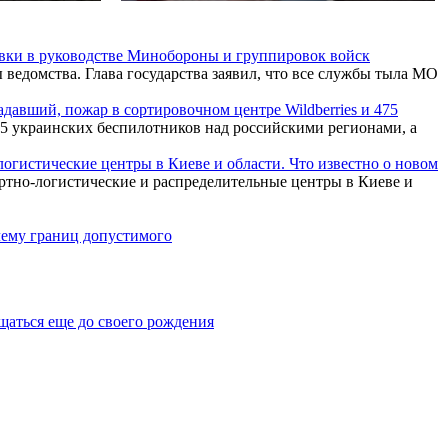
вки в руководстве Минобороны и группировок войск
ведомства. Глава государства заявил, что все службы тыла МО
давший, пожар в сортировочном центре Wildberries и 475
 украинских беспилотников над российскими регионами, а
огистические центры в Киеве и области. Что известно о новом
тно-логистические и распределительные центры в Киеве и
лему границ допустимого
щаться еще до своего рождения