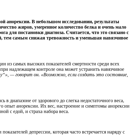
ной анорексии. В небольшом исследовании, результаты
ичество жиров, умеренное количество белка и очень мало
га для постановки диагноза. Считается, что это связано с
ией, тем самым снижая тревожность и уменьшая навязчивое
н из самых высоких показателей смертности среди всех
 при надлежащем контроле она может устранить навязчивое
чу“», — говорит он. «Возможно, если создать это состояние,
ь в диапазоне от здорового до слегка недостаточного веса,
го опыт анорексии. Их вес, настроение и симптомы анорексии
ой с едой, и страха набора веса.
показателей депрессии, которая часто встречается наряду с