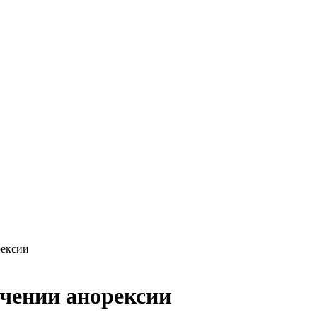
рексии
ечении анорексии