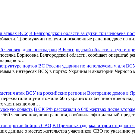
В Белгородской области за сутки три человека по
бласти. Трое мужчин получили осколочные ранения, двое из них
В Белгородской области за сутки пр
 поселка Борисовка Белгородской области, сообщает оперштаб ре
 снарядов в…
ВС России ударили по используемым для ВСУ
зуемым в интересах ВСУ, в портах Украины и акватории Черног
Возгорание домов в Я
перехватили и уничтожили 605 украинских беспилотников над 
ех частных домов…
В СК РФ рассказали о 640 жертвах после вторж
ее 560 человек получили ранения, сообщила официальный предс
В Приморье задержали троих подростк
ших данные о местах жительства участников СВО по указанию у