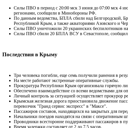
Силы ПВО в период с 20:00 мск 3 июня до 07:00 мск 4 
регионами, сообщили в Минобороны РФ.
По данным ведомства, БПЛА сбили над Белгородской, Бря
Республикой Крым, а также акваториями Азовского и Чер
Силы ПВО уничтожили 20 украинских беспилотников над
Силы ПВО сбили 20 БПЛА ВСУ в Севастополе, сообщил г
Последствия в Крыму
Три человека погибли, еще семь получили ранения в рез
На месте работают экстренные оперативные службы.
Прокуратура Республики Крым организовала горячую ли
Обеспечено взаимодействие со всеми ведомствами для о
Личный контроль за ситуацией осуществляет прокурор 
Крымская железная дорога приостановила движение пасса
перевозчик "Гранд сервис экспресс" в "Максе".
Пассажиров составов, находящихся на закрытых для пере
Начальники поездов находятся на связи с оперативным ш
Проводники всесторонне поддерживают пассажиров в пут
Время задержки составляет от 2 до 7,5 часов.