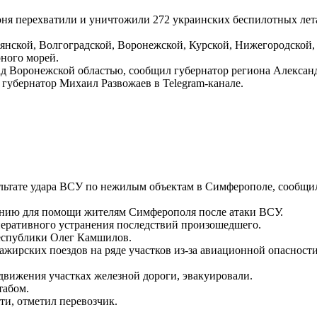
июня перехватили и уничтожили 272 украинских беспилотных лет
нской, Волгоградской, Воронежской, Курской, Нижегородской, 
ного морей.
 Воронежской областью, сообщил губернатор региона Александр
убернатор Михаил Развожаев в Telegram-канале.
ультате удара ВСУ по нежилым объектам в Симферополе, сообщи
нию для помощи жителям Симферополя после атаки ВСУ.
перативного устранения последствий произошедшего.
республики Олег Камшилов.
жирских поездов на ряде участков из-за авиационной опасности
движения участках железной дороги, эвакуировали.
табом.
и, отметил перевозчик.