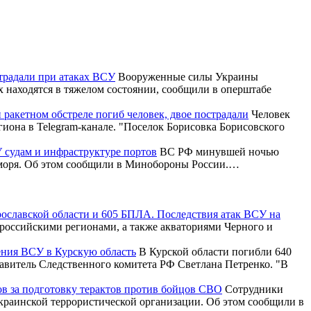
страдали при атаках ВСУ
Вооруженные силы Украины
 находятся в тяжелом состоянии, сообщили в оперштабе
и ракетном обстреле погиб человек, двое пострадали
Человек
гиона в Telegram-канале. "Поселок Борисовка Борисовского
 судам и инфраструктуре портов
ВС РФ минувшей ночью
о моря. Об этом сообщили в Минобороны России.…
рославской области и 605 БПЛА. Последствия атак ВСУ на
российскими регионами, а также акваториями Черного и
ения ВСУ в Курскую область
В Курской области погибли 640
тавитель Следственного комитета РФ Светлана Петренко. "В
ов за подготовку терактов против бойцов СВО
Сотрудники
краинской террористической организации. Об этом сообщили в