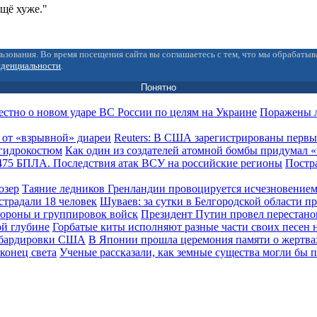
ещё хуже."
ьзования. Во время посещения сайта вы соглашаетесь с тем, что мы обрабаты
иденциальности
.
Понятно
Поражены л
Reuters: В США зарегистрированы первы
Как один из создателей атомной бомбы придумал
Постра
Таяние ледников Гренландии провоцируется исчезновением
Шуваев: за сутки в Белгородской области п
Президент Путин провел перестано
Горбатые киты исполняют разные части своих песен 
В Японии прошла церемония памяти о жертв
Ученые рассказали, как земные существа могли бы п