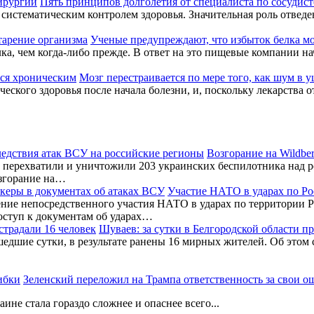
Пять принципов долголетия от специалиста по сосудис
систематическим контролем здоровья. Значительная роль отвед
Ученые предупреждают, что избыток белка мо
а, чем когда-либо прежде. В ответ на это пищевые компании нача
Мозг перестраивается по мере того, как шум в 
ского здоровья после начала болезни, и, поскольку лекарства о
Возгорание на Wildbe
перехватили и уничтожили 203 украинских беспилотника над ро
згорание на…
Участие НАТО в ударах по Ро
ние непосредственного участия НАТО в ударах по территории Р
оступ к документам об ударах…
Шуваев: за сутки в Белгородской области п
шедшие сутки, в результате ранены 16 мирных жителей. Об этом
Зеленский переложил на Трампа ответственность за свои 
не стала гораздо сложнее и опаснее всего...