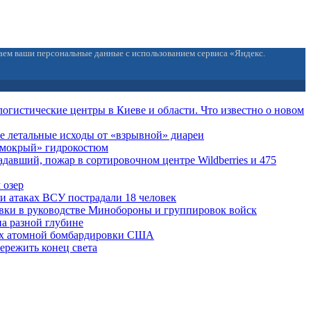
ваем ваши персональные данные с использованием сервиса «Яндекс.
огистические центры в Киеве и области. Что известно о новом
е летальные исходы от «взрывной» диареи
 «мокрый» гидрокостюм
давший, пожар в сортировочном центре Wildberries и 475
 озер
ри атаках ВСУ пострадали 18 человек
вки в руководстве Минобороны и группировок войск
на разной глубине
ах атомной бомбардировки США
ережить конец света