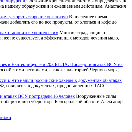
той хирургии
Состояние кровеносной системы определяется не
ена нашему образу жизни и ежедневным действиям. Анастасия
жет ускорять старение организма
В последнее время
ли добавлять его во все продукты, от хлопьев и кофе до
ушах становится хроническим
Многие страдающие от
т нее не существует, а эффективных методов лечения мало,
rries в Екатеринбурге и 203 БПЛА. Последствия атак ВСУ на
ссийскими регионами, а также акваторией Черного моря,
ссии. Что нашли российские хакеры в документах об атаках
Ф, говорится в документах, предоставленных ТАСС
ри атаках ВСУ пострадали 16 человек
Вооруженные силы
 сообщил врио губернатора Белгородской области Александр
ошибки