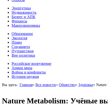
Энергетика
Недвижимость
Бизнес и АПК
Финансы
Макроэкономика
Образование
Экология
Право
Соцзащита
Путешествия
Вне политики
Российское вооружение
Армии мира
Войны и конфликты
История оружия
Вы здесь:
Главная
»
Все новости
»
Общество
»
Здоровье
»
Nature
Nature Metabolism: Учёные в