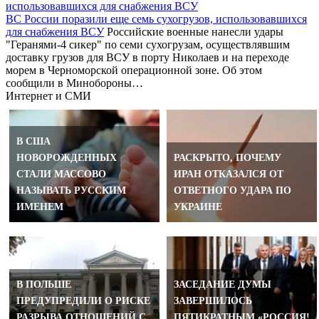
ВС России поразили еще семь сухогрузов, использовавшихся
для снабжения ВСУ
Российские военные нанесли удары
"Геранями-4 сикер" по семи сухогрузам, осуществлявшим
доставку грузов для ВСУ в порту Николаев и на переходе
морем в Черноморской операционной зоне. Об этом
сообщили в Минобороны…
Интернет и СМИ
В США
НОВОРОЖДЕННЫХ
РАСКРЫТО, ПОЧЕМУ
СТАЛИ МАССОВО
ИРАН ОТКАЗАЛСЯ ОТ
НАЗЫВАТЬ РУССКИМ
ОТВЕТНОГО УДАРА ПО
ИМЕНЕМ
УКРАИНЕ
В ПОЛЬШЕ
ЗАСЕДАНИЕ ДУМЫ
ПРЕДУПРЕДИЛИ О РИСКЕ
ЗАВЕРШИЛОСЬ
РАЗРЫВА ОТНОШЕНИЙ С
ПЯТИКРАТНЫМ «РОССИЯ!