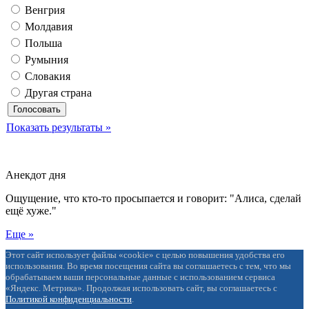
Венгрия
Молдавия
Польша
Румыния
Словакия
Другая страна
Показать результаты »
Анекдот дня
Ощущение, что кто-то просыпается и говорит: "Алиса, сделай
ещё хуже."
Еще »
Этот сайт использует файлы «cookie» с целью повышения удобства его
использования. Во время посещения сайта вы соглашаетесь с тем, что мы
обрабатываем ваши персональные данные с использованием сервиса
«Яндекс. Метрика». Продолжая использовать сайт, вы соглашаетесь с
Политикой конфиденциальности
.