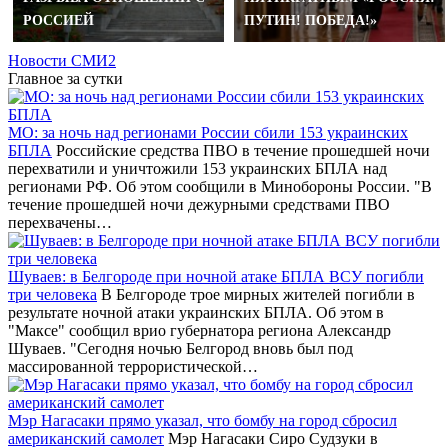
РОССИЕЙ
ПУТИН! ПОБЕДА!»
Новости СМИ2
Главное за сутки
МО: за ночь над регионами России сбили 153 украинских
БПЛА
Российские средства ПВО в течение прошедшей ночи
перехватили и уничтожили 153 украинских БПЛА над
регионами РФ. Об этом сообщили в Минобороны России. "В
течение прошедшей ночи дежурными средствами ПВО
перехвачены…
Шуваев: в Белгороде при ночной атаке БПЛА ВСУ погибли
три человека
В Белгороде трое мирных жителей погибли в
результате ночной атаки украинских БПЛА. Об этом в
"Максе" сообщил врио губернатора региона Александр
Шуваев. "Сегодня ночью Белгород вновь был под
массированной террористической…
Мэр Нагасаки прямо указал, что бомбу на город сбросил
американский самолет
Мэр Нагасаки Сиро Судзуки в