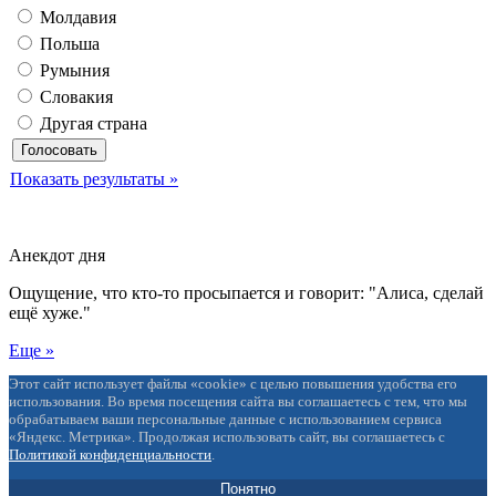
Молдавия
Польша
Румыния
Словакия
Другая страна
Показать результаты »
Анекдот дня
Ощущение, что кто-то просыпается и говорит: "Алиса, сделай
ещё хуже."
Еще »
Этот сайт использует файлы «cookie» с целью повышения удобства его
использования. Во время посещения сайта вы соглашаетесь с тем, что мы
обрабатываем ваши персональные данные с использованием сервиса
«Яндекс. Метрика». Продолжая использовать сайт, вы соглашаетесь с
Политикой конфиденциальности
.
Понятно