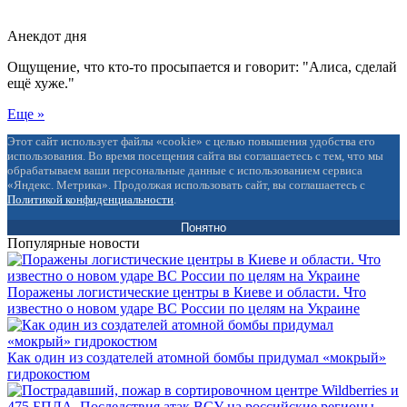
Анекдот дня
Ощущение, что кто-то просыпается и говорит: "Алиса, сделай
ещё хуже."
Еще »
Этот сайт использует файлы «cookie» с целью повышения удобства его
использования. Во время посещения сайта вы соглашаетесь с тем, что мы
обрабатываем ваши персональные данные с использованием сервиса
«Яндекс. Метрика». Продолжая использовать сайт, вы соглашаетесь с
Политикой конфиденциальности
.
Понятно
Популярные новости
Поражены логистические центры в Киеве и области. Что
известно о новом ударе ВС России по целям на Украине
Как один из создателей атомной бомбы придумал «мокрый»
гидрокостюм