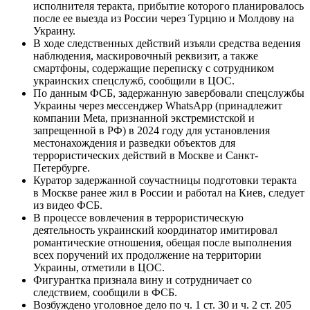
исполнителя теракта, прибытие которого планировалось
после ее выезда из России через Турцию и Молдову на
Украину.
В ходе следственных действий изъяли средства ведения
наблюдения, маскировочный реквизит, а также
смартфоны, содержащие переписку с сотрудником
украинских спецслужб, сообщили в ЦОС.
По данным ФСБ, задержанную завербовали спецслужбы
Украины через мессенджер WhatsApp (принадлежит
компании Meta, признанной экстремистской и
запрещенной в РФ) в 2024 году для установления
местонахождения и разведки объектов для
террористических действий в Москве и Санкт-
Петербурге.
Куратор задержанной соучастницы подготовки теракта
в Москве ранее жил в России и работал на Киев, следует
из видео ФСБ.
В процессе вовлечения в террористическую
деятельность украинский координатор имитировал
романтические отношения, обещая после выполнения
всех поручений их продолжение на территории
Украины, отметили в ЦОС.
Фигурантка признала вину и сотрудничает со
следствием, сообщили в ФСБ.
Возбуждено уголовное дело по ч. 1 ст. 30 и ч. 2 ст. 205