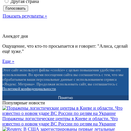
Другая страна
Показать результаты »
Анекдот дня
Ощущение, что кто-то просыпается и говорит: "Алиса, сделай
ещё хуже."
Еще »
Этот сайт использует файлы «cookie» с целью повышения удобства его
использования. Во время посещения сайта вы соглашаетесь с тем, что мы
обрабатываем ваши персональные данные с использованием сервиса
«Яндекс. Метрика». Продолжая использовать сайт, вы соглашаетесь с
Политикой конфиденциальности
.
Понятно
Популярные новости
Поражены логистические центры в Киеве и области. Что
известно о новом ударе ВС России по целям на Украине