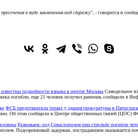
 пресечения в виде заключения под стражу",
- говорится в сообщ
 известны подробности взрыва в центре Москвы
Самодельное вз
ловека погибли, еще 21 человек получил ранения, сообщили в 
ФСБ предотвратила теракт у здания прокуратуры в Пятигорс
зии. Об этом сообщили в Центре общественных связей (ЦОС) ФС
Развожаев: под Севастополем при стрельбе погибли чет
тополем. Подозреваемый задержан, пострадавшим оказывается п