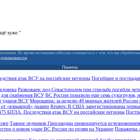
ещё хуже."
ьзования. Во время посещения сайта вы соглашаетесь с тем, что мы обрабаты
иденциальности
.
Понятно
Погибшие и пострада
Развожаев: под Севастополем при стрельбе погибли чет
ВС России поразили еще семь сухогрузов,
Мирошник: за неделю 49 мирных жителей России 
Reuters: В США зарегистрированы первы
Постра
Таяние ледников Гренландии провоцируется исчезновением
Поражены л