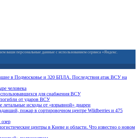
ваем ваши персональные данные с использованием сервиса «Яндекс.
вшие в Подмосковье и 320 БПЛА. Последствия атак ВСУ на
ыре человека
 использовавшихся для снабжения ВСУ
погибли от ударов ВСУ
е летальные исходы от «взрывной» диареи
давший, пожар в сортировочном центре Wildberries и 475
 озер
огистические центры в Киеве и области. Что известно о новом