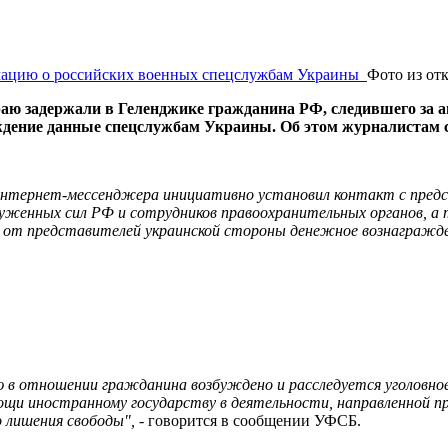
Фото из от
аю задержали в Геленджике гражданина РФ, следившего за 
ждение данные спецслужбам Украины. Об этом журналистам 
интернет-мессенджера инициативно установил контакт с пред
женных сил РФ и сотрудников правоохранительных органов, а та
л от представителей украинской стороны денежное вознагражде
в отношении гражданина возбуждено и расследуется уголовное 
мощи иностранному государству в деятельности, направленной 
 лишения свободы",
- говорится в сообщении УФСБ.