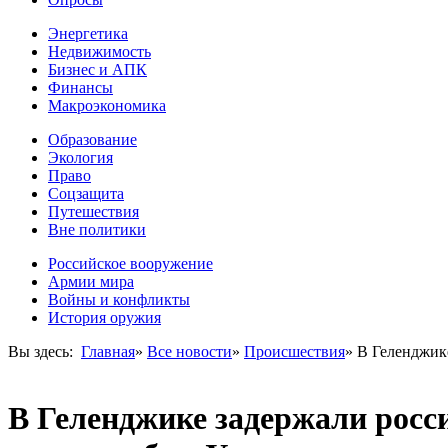
Энергетика
Недвижимость
Бизнес и АПК
Финансы
Макроэкономика
Образование
Экология
Право
Соцзащита
Путешествия
Вне политики
Российское вооружение
Армии мира
Войны и конфликты
История оружия
Вы здесь:
Главная
»
Все новости
»
Происшествия
»
В Геленджик
В Геленджике задержали росс