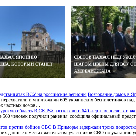
НАЗВАЛ ЯПОНИЮ
СВЕТОВ НАЗВАЛ НЕДРУЖЕ
США, КОТОРЫЙ СТАНЕТ
ШАГОМ ЦВЕТЫ ДЛЯ ВСУ О
АЗЕРБАЙДЖАНА
Возгорание домов в Я
перехватили и уничтожили 605 украинских беспилотников над 
ех частных домов…
В СК РФ рассказали о 640 жертвах после вторж
ее 560 человек получили ранения, сообщила официальный предс
В Приморье задержали троих подростк
ших данные о местах жительства участников СВО по указанию у