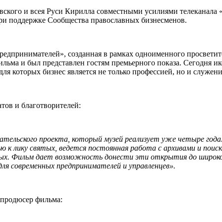
ского и всея Руси Кирилла совместными усилиями телеканала 
при поддержке Сообщества православных бизнесменов.
редпринимателей», созданная в рамках одноименного просветит
ильма и был представлен гостям премьерного показа. Сегодня и
для которых бизнес является не только профессией, но и служени
тов и благотворителей:
ательского проекта, который музей реализует уже четыре года.
ю к лику святых, ведется постоянная работа с архивами и поис
тых. Фильм дает возможность донести эти открытия до широк
ля современных предпринимателей и управленцев».
 продюсер фильма: