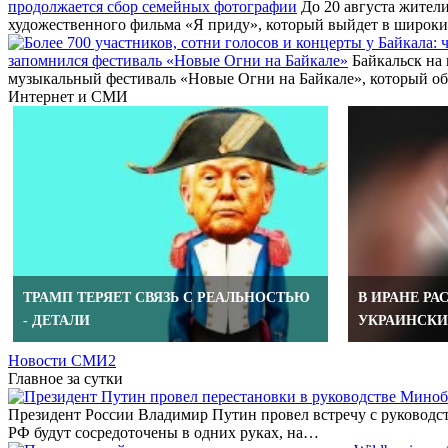
продолжается сбор семейных фотографии
До 20 августа жители
художественного фильма «Я приду», который выйдет в широк
запомнился фестиваль «Новые Огни на Байкале»
Байкальск на 
музыкальный фестиваль «Новые Огни на Байкале», который о
Интернет и СМИ
ТРАМП ТЕРЯЕТ СВЯЗЬ С РЕАЛЬНОСТЬЮ
В ИРАНЕ РА
- ДЕТАЛИ
УКРАИНСК
Новости СМИ2
Главное за сутки
Президент России Владимир Путин провел встречу с руководст
РФ будут сосредоточены в одних руках, на…