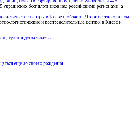
давший, пожар в сортировочном центре Wildberries и 475
 украинских беспилотников над российскими регионами, а
огистические центры в Киеве и области. Что известно о новом
тно-логистические и распределительные центры в Киеве и
лему границ допустимого
щаться еще до своего рождения