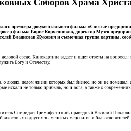
рковных Соборов Храма Христ
лась премьера документального фильма «Святые предприним
одюсер фильма Борис Корчевников, директор Музея предприн
елей Владислав Жукович и съемочная группа картины, сообщ
деловой среде. Кинокартина задает и ищет ответы на вопросы: 
лужить Богу и Отечеству.
 о людях, делом жизни которых был бизнес, но он не помешал, 
ые искали не только прибыль, но и Бога, а также о современник
итель Спиридон Тримифунтский, праведный Василий Павлово-П
брикосовых и других знаменитых меценатов и благотворителей.