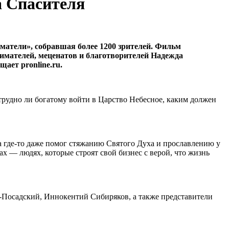
а Спасителя
атели», собравшая более 1200 зрителей. Фильм
имателей, меценатов и благотворителей Надежда
ает pronline.ru.
трудно ли богатому войти в Царство Небесное, каким должен
а где-то даже помог стяжанию Святого Духа и прославлению у
ах — людях, которые строят свой бизнес с верой, что жизнь
осадский, Иннокентий Сибиряков, а также представители