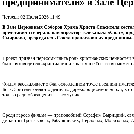
предприниматели» в Зале Це
Четверг, 02 Июля 2026 11:49
В Зале Церковных Соборов Храма Христа Спасителя состоя
представили генеральный директор телеканала «Спас», пр
Смирнова, председатель Союза православных предпринимат
Проект призван переосмыслить роль христианских ценностей в 
быть руководитель-христианин и как земное богатство может с
Фильм рассказывает о благословленном труде предпринимателя,
Бога. Зрители узнают о деятелях дореволюционной эпохи, котор
только ради обогащения — это тупик.
Среди героев фильма — преподобный Серафим Вырицкий, свят
династий Третьяковых, Рябушинских, Перловых, Морозовых, А