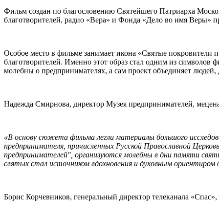
Фильм создан по благословению Святейшего Патриарха Москов
благотворителей, радио «Вера» и Фонда «Дело во имя Веры» 
Особое место в фильме занимает икона «Святые покровители п
благотворителей. Именно этот образ стал одним из символов ф
молебны о предпринимателях, а сам проект объединяет людей, 
Надежда Смирнова, директор Музея предпринимателей, мецена
«В основу сюжета фильма легли материалы большого исследов
предпринимателя, причисленных Русской Православной Церковь
предпринимателей", организуются молебны в дни памяти свя
святых стал источником вдохновения и духовным ориентиром д
Борис Корчевников, генеральный директор телеканала «Спас»,