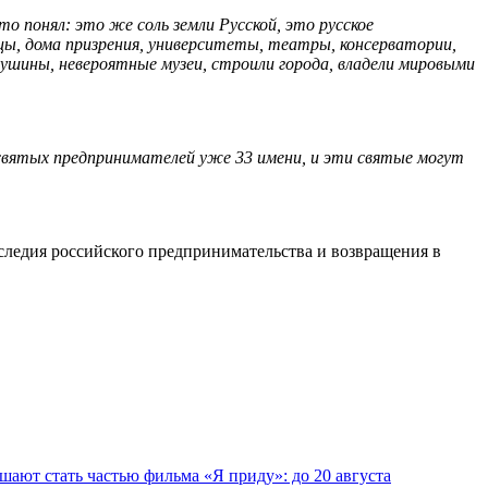
о понял: это же соль земли Русской, это русское
цы, дома призрения, университеты, театры, консерватории,
рушины, невероятные музеи, строили города, владели мировыми
святых предпринимателей уже 33 имени, и эти святые могут
ледия российского предпринимательства и возвращения в
шают стать частью фильма «Я приду»: до 20 августа