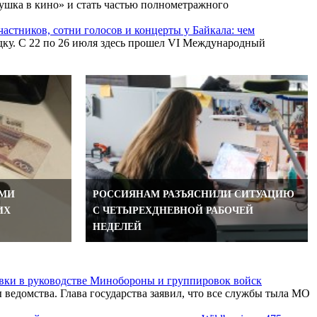
бушка в кино» и стать частью полнометражного
частников, сотни голосов и концерты у Байкала: чем
дку. С 22 по 26 июля здесь прошел VI Международный
АМИ
РОССИЯНАМ РАЗЪЯСНИЛИ СИТУАЦИЮ
ИХ
С ЧЕТЫРЕХДНЕВНОЙ РАБОЧЕЙ
НЕДЕЛЕЙ
вки в руководстве Минобороны и группировок войск
ведомства. Глава государства заявил, что все службы тыла МО