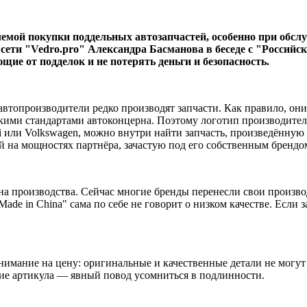
лемой покупки поддельных автозапчастей, особенно при обс
сети "Vedro.pro" Александра Басманова в беседе с "Российс
е от подделок и не потерять деньги и безопасность.
и автопроизводители редко производят запчасти. Как правило, 
ми стандартами автоконцерна. Поэтому логотип производителя 
i или Volkswagen, можно внутри найти запчасть, произведённую
а мощностях партнёра, зачастую под его собственным брендо
на производства. Сейчас многие бренды перенесли свои произв
ade in China" сама по себе не говорит о низком качестве. Если 
внимание на цену: оригинальные и качественные детали не мог
ие артикула — явный повод усомниться в подлинности.