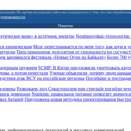
ьзования. Во время посещения сайта вы соглашаетесь с тем, что мы обрабаты
иденциальности
.
Понятно
Neutrinovoltaic‑технология
Мозг перестраивается по мере того, как шум в 
Пять принципов долголетия от специалиста по сосудис
Более 700 у
SCMP: В Китае предложили уничтожать кру
Ученые объяснили, почему люди раньше
Погибшие и пострада
Развожаев: под Севастополем при стрельбе погибли чет
Nutrients: правильное питание помогает значите
Предложена новая методика проектирования быстр
вязи, информационных технологий и массовых коммуникаций