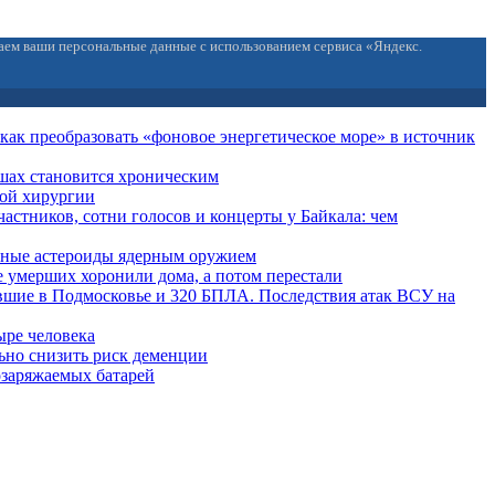
ваем ваши персональные данные с использованием сервиса «Яндекс.
: как преобразовать «фоновое энергетическое море» в источник
ушах становится хроническим
той хирургии
частников, сотни голосов и концерты у Байкала: чем
пные астероиды ядерным оружием
 умерших хоронили дома, а потом перестали
вшие в Подмосковье и 320 БПЛА. Последствия атак ВСУ на
ыре человека
льно снизить риск деменции
озаряжаемых батарей