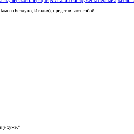
В Италии обнаружены первые археологи
мен (Беллуно, Италия), представляют собой...
ещё хуже."