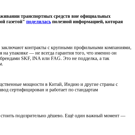
луживании транспортных средств вне официальных
кой газетой"
поделилась
полезной информацией, которая
они заключают контракты с крупными профильными компаниями,
на упаковке — не всегда гарантия того, что именно он
 брендами SKF, INA или FAG. Это не подделка, а так
м.
одственные мощности в Китай, Индию и другие страны с
завод сертифицирован и работает по стандартам
ут стоить подозрительно дёшево. Ещё один важный момент —