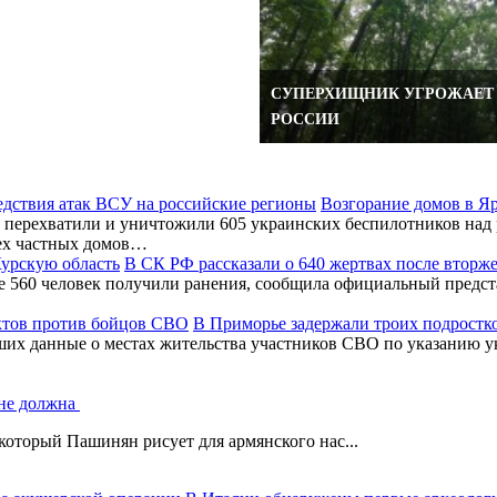
СУПЕРХИЩНИК УГРОЖАЕТ
РОССИИ
Возгорание домов в Я
перехватили и уничтожили 605 украинских беспилотников над 
ех частных домов…
В СК РФ рассказали о 640 жертвах после вторж
ее 560 человек получили ранения, сообщила официальный предс
В Приморье задержали троих подростк
ших данные о местах жительства участников СВО по указанию у
 не должна
который Пашинян рисует для армянского нас...