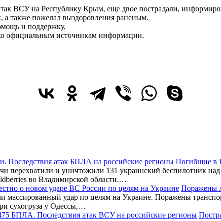
е атак ВСУ на Республику Крым, еще двое пострадали, информиро
, а также пожелал выздоровления раненым.
омощь и поддержку.
лько официальным источникам информации.
Погибшие в 
чи перехватили и уничтожили 131 украинский беспилотник над
ldberries во Владимирской области.…
Поражены л
и массированный удар по целям на Украине. Поражены транспор
три сухогруза у Одессы,…
Постра