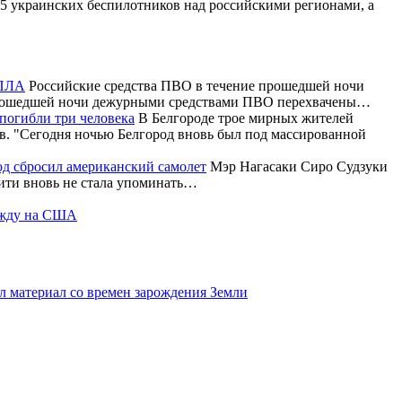
 украинских беспилотников над российскими регионами, а
БПЛА
Российские средства ПВО в течение прошедшей ночи
 прошедшей ночи дежурными средствами ПВО перехвачены…
погибли три человека
В Белгороде трое мирных жителей
в. "Сегодня ночью Белгород вновь был под массированной
род сбросил американский самолет
Мэр Нагасаки Сиро Судзуки
аити вновь не стала упоминать…
дежду на США
л материал со времен зарождения Земли