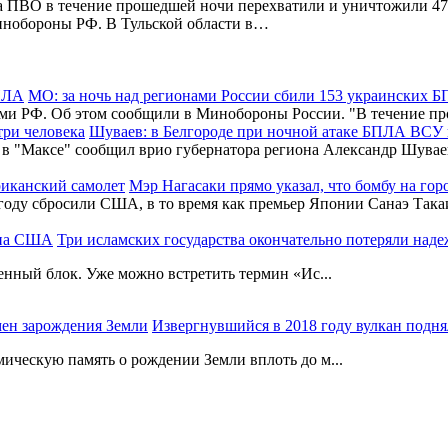
 ПВО в течение прошедшей ночи перехватили и уничтожили 475
инобороны РФ. В Тульской области в…
МО: за ночь над регионами России сбили 153 украинских 
ами РФ. Об этом сообщили в Минобороны России. "В течение
Шуваев: в Белгороде при ночной атаке БПЛА ВСУ 
 в "Максе" сообщил врио губернатора региона Александр Шувае
Мэр Нагасаки прямо указал, что бомбу на го
5 году сбросили США, в то время как премьер Японии Санаэ Так
Три исламских государства окончательно потеряли на
енный блок. Уже можно встретить термин «Ис...
Извергнувшийся в 2018 году вулкан подня
ическую память о рождении Земли вплоть до м...