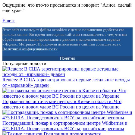
Ощущение, что кто-то просыпается и говорит: "Алиса, сделай
ещё хуже."
Еще »
Этот сайт использует файлы «cookie» с целью повышения удобства его
использования. Во время посещения сайта вы соглашаетесь с тем, что мы
обрабатываем ваши персональные данные с использованием сервиса
«Яндекс. Метрика». Продолжая использовать сайт, вы соглашаетесь с
Политикой конфиденциальности
.
Понятно
Популярные новости
Reuters: В США зарегистрированы первые летальные исходы
от «взрывной» диареи
Поражены логистические центры в Киеве и области. Что
известно о новом ударе ВС России по целям на Украине
Пострадавший, пожар в сортировочном центре Wildberries и
475 БПЛА. Последствия атак ВСУ на российские регионы