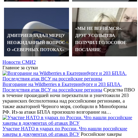
«МЫ НЕ ВЕРНЁМСЯ».
ДМИТРИЕВ ЗАДАЛ МЕРЦУ
ДРУГ УСОЛЬЦЕВА
НЕОЖИДАННЫЙ ВОПРОС
ПОЛУЧИЛ ГОЛОСОВОЕ
О «СЕВЕРНЫХ ПОТОКАХ»
ПОСЛАНИЕ
Новости СМИ2
Главное за сутки
Возгорание на Wildberries в Екатеринбурге и 203 БПЛА.
Последствия атак ВСУ на российские регионы
Средства ПВО
в течение прошедшей ночи перехватили и уничтожили 203
украинских беспилотника над российскими регионами, а
также акваторией Черного моря, сообщили в Минобороны
РФ. Из-за атаки БПЛА произошло возгорание на…
Участие НАТО в ударах по России. Что нашли российские
хакеры в документах об атаках ВСУ
Российские хакеры