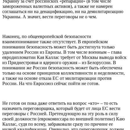
Украину за счет российских «репараций» (в том числе
замороженных валютных активов), а также не намерен
соглашаться ни на денацификацию, ни на демилитаризацию
Украины. А значит, вести переговоры не о чем.
Наконец, по общеевропейской безопасности
взаимопонимание также отсутствует. В европейском
понимании безопасность может быть достигнута только
удалением России из Европы. В том числе военным – глава
евродипломатии Кая Каллас требует от Москвы вывода войск
из Приднестровья и ядерного оружия – из Белоруссии. В
понимании же России безопасность может быть обеспечена
только на основе принципов коллективности и неделимости,
а также на основе отказа ЕС от милитаризации против
России. На что Евросоюз сейчас пойти не готов.
Не готов он пока даже ответить на вопрос «кто» – то есть
назначить переговорщика, который будет от лица ЕС вести
переговоры с Россией. Претендующую на эту роль в силу
своей должности (еврокомиссара по внешней политике) Каю
Каллас, судя по всему, забраковали сразу по причине ее
низкой квалификации. Очевидно, что переговорщик должен