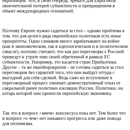
европейцев. Что, в свою очередь, чревато для Евросоюза
окончательной потерей субъектности и превращением в
объект международных отношений.
Поэтому Европе нужно садиться за стол – однако проблема в
том, что для целого ряда европейских политиков есть иные
приоритеты. Одни слишком много зарабатывают на войне
(как в экономическом, так в идеологическом и в политическом
смысле), поэтому считают, что как раз переговоры с Россией
приведут к утрате ими своей обретенной в рамках ЕС
субъектности. Например, это касается стран Прибалтики.
Другие – та же евробюрократия – не готовы садиться за стол
переговоров без гарантий того, что они выйдут оттуда с
выгодной для себя сделкой. Ведь само их вступление в
переговорный процесс означает демонстративный отказ от
сакральной ранее политики изоляции России. Политики, на
алтарь которой они принесли европейскую экономику.
Так что в вопросе «зачем» консенсуса пока нет. Тем более что
в вопросе «о чем» нет никакого прогресса или даже повода
для оптимизма.