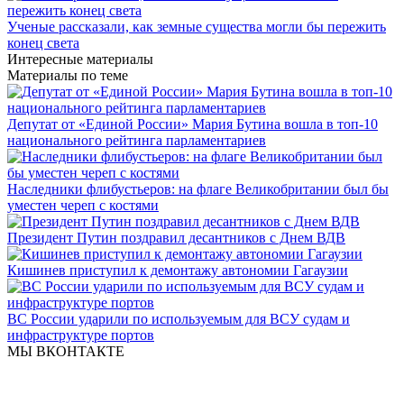
Ученые рассказали, как земные существа могли бы пережить
конец света
Интересные материалы
Материалы по теме
Депутат от «Единой России» Мария Бутина вошла в топ-10
национального рейтинга парламентариев
Наследники флибустьеров: на флаге Великобритании был бы
уместен череп с костями
Президент Путин поздравил десантников с Днем ВДВ
Кишинев приступил к демонтажу автономии Гагаузии
ВС России ударили по используемым для ВСУ судам и
инфраструктуре портов
МЫ ВКОНТАКТЕ