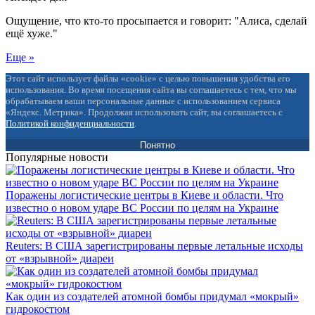
Ощущение, что кто-то просыпается и говорит: "Алиса, сделай
ещё хуже."
Еще »
Этот сайт использует файлы «cookie» с целью повышения удобства его
использования. Во время посещения сайта вы соглашаетесь с тем, что мы
обрабатываем ваши персональные данные с использованием сервиса
«Яндекс. Метрика». Продолжая использовать сайт, вы соглашаетесь с
Политикой конфиденциальности
.
Понятно
Популярные новости
Поражены логистические центры в Киеве и области. Что
известно о новом ударе ВС России по целям на Украине
Reuters: В США зарегистрированы первые летальные исходы
от «взрывной» диареи
Как один из создателей атомной бомбы придумал «мокрый»
гидрокостюм