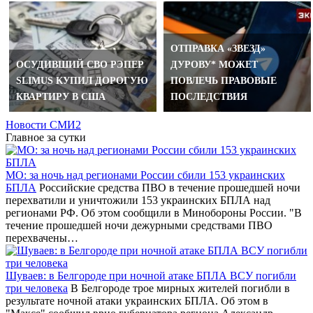
ОТПРАВКА «ЗВЕЗД»
ОСУДИВШИЙ СВО РЭПЕР
ДУРОВУ* МОЖЕТ
SLIMUS КУПИЛ ДОРОГУЮ
ПОВЛЕЧЬ ПРАВОВЫЕ
КВАРТИРУ В США
ПОСЛЕДСТВИЯ
Новости СМИ2
Главное за сутки
МО: за ночь над регионами России сбили 153 украинских
БПЛА
Российские средства ПВО в течение прошедшей ночи
перехватили и уничтожили 153 украинских БПЛА над
регионами РФ. Об этом сообщили в Минобороны России. "В
течение прошедшей ночи дежурными средствами ПВО
перехвачены…
Шуваев: в Белгороде при ночной атаке БПЛА ВСУ погибли
три человека
В Белгороде трое мирных жителей погибли в
результате ночной атаки украинских БПЛА. Об этом в