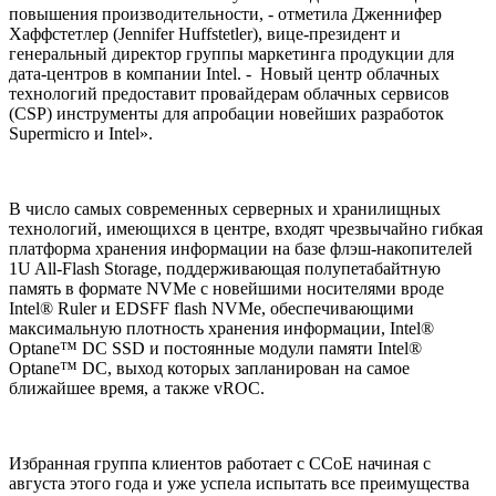
повышения производительности, - отметила Дженнифер
Хаффстетлер (Jennifer Huffstetler), вице-президент и
генеральный директор группы маркетинга продукции для
дата-центров в компании Intel. - Новый центр облачных
технологий предоставит провайдерам облачных сервисов
(CSP) инструменты для апробации новейших разработок
Supermicro и Intel».
В число самых современных серверных и хранилищных
технологий, имеющихся в центре, входят чрезвычайно гибкая
платформа хранения информации на базе флэш-накопителей
1U All-Flash Storage, поддерживающая полупетабайтную
память в формате NVMe с новейшими носителями вроде
Intel® Ruler и EDSFF flash NVMe, обеспечивающими
максимальную плотность хранения информации, Intel®
Optane™ DC SSD и постоянные модули памяти Intel®
Optane™ DC, выход которых запланирован на самое
ближайшее время, а также vROC.
Избранная группа клиентов работает с CCoE начиная с
августа этого года и уже успела испытать все преимущества