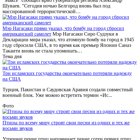
"Максе" сообщил врио губернатора региона Александр
Шуваев. "Сегодня ночью Белгород вновь был под
массированной террористической…
Мэр Нагасаки прямо указал, что бомбу на город сбросил
американский самолет
Мэр Нагасаки Сиро Судзуки в
Декларации мира указал, что атомную бомбу на город в 1945
году сбросили США, в то время как премьер Японии Санаэ
Такаити вновь не стала упоминать…
Тема дня
Три исламских государства окончательно потеряли надежду
на США
Турция, Пакистан и Саудовская Аравия создали совместный
военный блок. Уже можно встретить термин «Ис...
Фото
Птицы по всему миру строят свои песни из одних и тех же
восьми звуков
Утреннее пение птиц напоминает пение сотен певчих птиц,