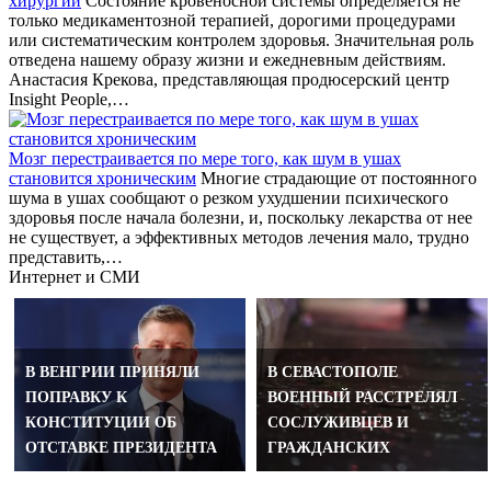
хирургии
Состояние кровеносной системы определяется не
только медикаментозной терапией, дорогими процедурами
или систематическим контролем здоровья. Значительная роль
отведена нашему образу жизни и ежедневным действиям.
Анастасия Крекова, представляющая продюсерский центр
Insight People,…
Мозг перестраивается по мере того, как шум в ушах
становится хроническим
Многие страдающие от постоянного
шума в ушах сообщают о резком ухудшении психического
здоровья после начала болезни, и, поскольку лекарства от нее
не существует, а эффективных методов лечения мало, трудно
представить,…
Интернет и СМИ
В ВЕНГРИИ ПРИНЯЛИ
В СЕВАСТОПОЛЕ
ПОПРАВКУ К
ВОЕННЫЙ РАССТРЕЛЯЛ
КОНСТИТУЦИИ ОБ
СОСЛУЖИВЦЕВ И
ОТСТАВКЕ ПРЕЗИДЕНТА
ГРАЖДАНСКИХ