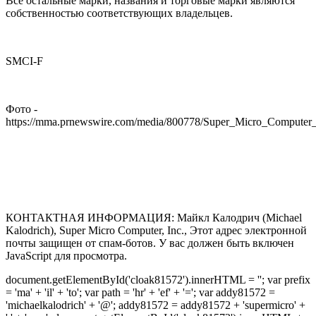
Все остальные марки, названия и торговые марки являются
собственностью соответствующих владельцев.
SMCI-F
Фото -
https://mma.prnewswire.com/media/800778/Super_Micro_Computer
КОНТАКТНАЯ ИНФОРМАЦИЯ: Майкл Калодрич (Michael
Kalodrich), Super Micro Computer, Inc.,
Этот адрес электронной
почты защищен от спам-ботов. У вас должен быть включен
JavaScript для просмотра.
document.getElementById('cloak81572').innerHTML = ''; var prefix
= 'ma' + 'il' + 'to'; var path = 'hr' + 'ef' + '='; var addy81572 =
'michaelkalodrich' + '@'; addy81572 = addy81572 + 'supermicro' +