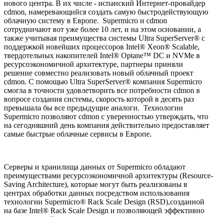
нового центра. В их числе - испанский Интернет-провайдер
cdmon, намеревающийся создать самую быстродействующую
облачную систему в Европе. Supermicro и cdmon
сотрудничают вот уже более 10 лет, и на этом основании, а
также учитывая преимущества системы Ultra SuperServer® с
поддержкой новейших процессоров Intel® Xeon® Scalable,
твердотельных накопителей Intel® Optane™ DC и NVMe в
ресурсоэкономичной архитектуре, партнеры приняли
решение совместно реализовать новый облачный проект
cdmon. С помощью Ultra SuperServer® компания Supermicro
смогла в точности удовлетворить все потребности cdmon в
вопросе создания системы, скорость которой в десять раз
превышала бы все предыдущие аналоги. Технологии
Supermicro позволяют cdmon с уверенностью утверждать, что
на сегодняшний день компания действительно предоставляет
самые быстрые облачные сервисы в Европе.
Серверы и хранилища данных от Supermicro обладают
преимуществами ресурсоэкономичной архитектуры (Resource-
Saving Architecture), которые могут быть реализованы в
центрах обработки данных посредством использования
технологии Supermicro® Rack Scale Design (RSD),созданной
на базе Intel® Rack Scale Design и позволяющей эффективно