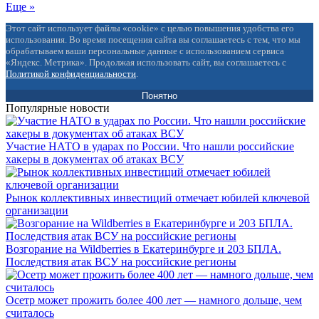
Еще »
Этот сайт использует файлы «cookie» с целью повышения удобства его
использования. Во время посещения сайта вы соглашаетесь с тем, что мы
обрабатываем ваши персональные данные с использованием сервиса
«Яндекс. Метрика». Продолжая использовать сайт, вы соглашаетесь с
Политикой конфиденциальности
.
Понятно
Популярные новости
Участие НАТО в ударах по России. Что нашли российские
хакеры в документах об атаках ВСУ
Рынок коллективных инвестиций отмечает юбилей ключевой
организации
Возгорание на Wildberries в Екатеринбурге и 203 БПЛА.
Последствия атак ВСУ на российские регионы
Осетр может прожить более 400 лет — намного дольше, чем
считалось