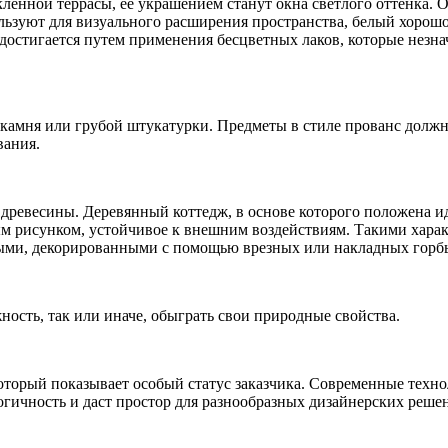
ленной террасы, ее украшением станут окна светлого оттенка. 
ьзуют для визуального расширения пространства, белый хорошо 
достигается путем применения бесцветных лаков, которые незна
, камня или грубой штукатурки. Предметы в стиле прованс должн
вания.
я древесины. Деревянный коттедж, в основе которого положена и
м рисунком, устойчивое к внешним воздействиям. Такими харак
тыми, декорированными с помощью врезных или накладных горб
ность, так или иначе, обыграть свои природные свойства.
 который показывает особый статус заказчика. Современные техн
гичность и даст простор для разнообразных дизайнерских реше