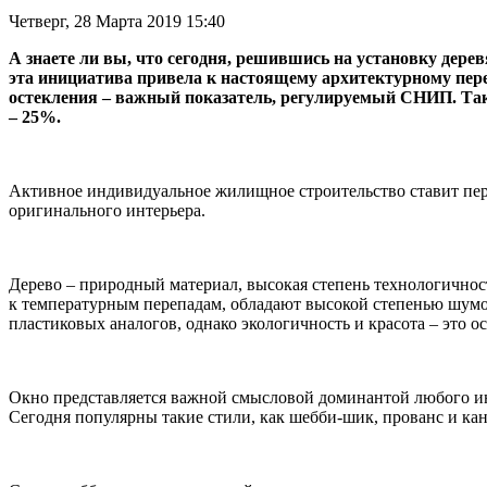
Четверг, 28 Марта 2019 15:40
А знаете ли вы, что сегодня, решившись на установку дере
эта инициатива привела к настоящему архитектурному пере
остекления – важный показатель, регулируемый СНИП. Так,
– 25%.
Активное индивидуальное жилищное строительство ставит пере
оригинального интерьера.
Дерево – природный материал, высокая степень технологичнос
к температурным перепадам, обладают высокой степенью шумои
пластиковых аналогов, однако экологичность и красота – это о
Окно представляется важной смысловой доминантой любого инте
Сегодня популярны такие стили, как шебби-шик, прованс и ка