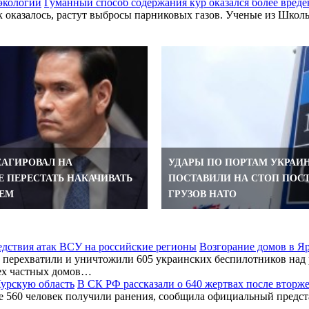
Гуманный способ содержания кур оказался более вреде
ак оказалось, растут выбросы парниковых газов. Ученые из Шк
ЕАГИРОВАЛ НА
УДАРЫ ПО ПОРТАМ УКРАИ
Е ПЕРЕСТАТЬ НАКАЧИВАТЬ
ПОСТАВИЛИ НА СТОП ПОС
ЕМ
ГРУЗОВ НАТО
Возгорание домов в Я
перехватили и уничтожили 605 украинских беспилотников над 
ех частных домов…
В СК РФ рассказали о 640 жертвах после вторж
ее 560 человек получили ранения, сообщила официальный предс