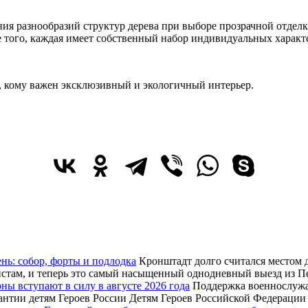
 разнообразий структур дерева при выборе прозрачной отделки. Д
е того, каждая имеет собственный набор индивидуальных характ
х, кому важен эксклюзивный и экологичный интерьер.
нь: собор, форты и подлодка
Кронштадт долго считался местом д
уристам, и теперь это самый насыщенный однодневный выезд из 
оны вступают в силу в августе 2026 года
Поддержка военнослужащ
рантии детям Героев России Детям Героев Российской Федераци