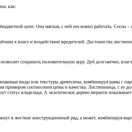
ны, как:
юджетной цене. Она мягкая, с ней несложно работать. Сосна – с
ойчива к влаге и воздействию вредителей. Достоинства лиственн
 позволит сохранить положительную ауру. Дуб долговечен, влаг
наковые виды или текстуры древесины, комбинируя рамы с парк
ым примером соотнесения цены и качества. Лиственница, с ее д
ут статус владельца. А экзотическое дерево меранти показывает
мкнут в жесткие конструкционный ряд, а может, комбинируя вар