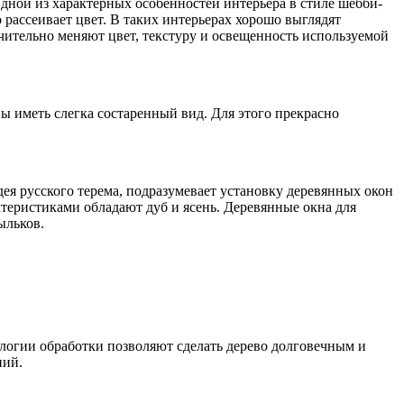
Одной из характерных особенностей интерьера в стиле шебби-
рассеивает цвет. В таких интерьерах хорошо выглядят
чительно меняют цвет, текстуру и освещенность используемой
ы иметь слегка состаренный вид. Для этого прекрасно
дея русского терема, подразумевает установку деревянных окон
теристиками обладают дуб и ясень. Деревянные окна для
ыльков.
ологии обработки позволяют сделать дерево долговечным и
ний.