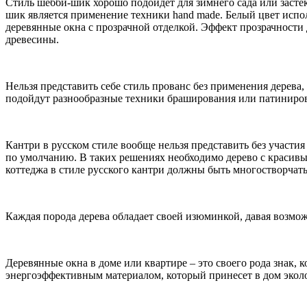
Стиль шебби-шик хорошо подойдет для зимнего сада или застек
шик является применение техники hand made. Белый цвет испол
деревянные окна с прозрачной отделкой. Эффект прозрачности 
древесины.
Нельзя представить себе стиль прованс без применения дерева
подойдут разнообразные техники браширования или патиниро
Кантри в русском стиле вообще нельзя представить без участи
по умолчанию. В таких решениях необходимо дерево с красивы
коттеджа в стиле русского кантри должны быть многостворча
Каждая порода дерева обладает своей изюминкой, давая возмож
Деревянные окна в доме или квартире – это своего рода знак,
энергоэффективным материалом, который принесет в дом эколо