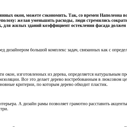
вянных окон, можете сэкономить. Так, со времен Наполеона в
полоху: желая уменьшить расходы, люди стремились сократи
 для жилых зданий коэффициент остекления фасада должен с
д дизайнером большой комплекс задач, связанных как с определ
ти окон, изготовленных из дерева, определяется натуральным 
золяции. Все это делает дерево востребованным в люксовом цен
сновные критерии, по которым дерево обходит пластик.
рьера. А дизайн рамы позволяет грамотно расставить акценты, 
нтри.