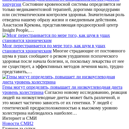
хирургии
Состояние кровеносной системы определяется не
только медикаментозной терапией, дорогими процедурами
или систематическим контролем здоровья. Значительная роль
отведена нашему образу жизни и ежедневным действиям.
Анастасия Крекова, представляющая продюсерский центр
Insight People,…
Мозг перестраивается по мере того, как шум в ушах
становится хроническим
Многие страдающие от постоянного
шума в ушах сообщают о резком ухудшении психического
здоровья после начала болезни, и, поскольку лекарства от нее
не существует, а эффективных методов лечения мало, трудно
представить,…
Гены могут определять, повышает ли низкоуглеводная диета
уровень холестерина
Согласно новому исследованию, реакция
людей на низкоуглеводные диеты может быть различной, и
это может частично зависеть от их генетики. У людей с
генетической предрасположенностью к высокому уровню
холестерина наблюдалось наиболее…
Интернет и СМИ
Новости СМИ2
Главное за сутки