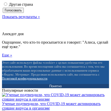
Другая страна
Показать результаты »
Анекдот дня
Ощущение, что кто-то просыпается и говорит: "Алиса, сделай
ещё хуже."
Еще »
Этот сайт использует файлы «cookie» с целью повышения удобства его
использования. Во время посещения сайта вы соглашаетесь с тем, что мы
обрабатываем ваши персональные данные с использованием сервиса
«Яндекс. Метрика». Продолжая использовать сайт, вы соглашаетесь с
Политикой конфиденциальности
.
Понятно
Популярные новости
Ученые подтвердили, что COVID-19 может активировать
спящие вирусы в организме