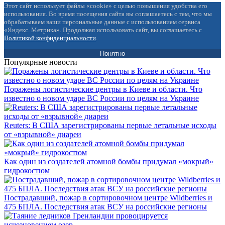
Этот сайт использует файлы «cookie» с целью повышения удобства его
использования. Во время посещения сайта вы соглашаетесь с тем, что мы
обрабатываем ваши персональные данные с использованием сервиса
«Яндекс. Метрика». Продолжая использовать сайт, вы соглашаетесь с
Политикой конфиденциальности
.
Понятно
Популярные новости
Поражены логистические центры в Киеве и области. Что
известно о новом ударе ВС России по целям на Украине
Reuters: В США зарегистрированы первые летальные исходы
от «взрывной» диареи
Как один из создателей атомной бомбы придумал «мокрый»
гидрокостюм
Пострадавший, пожар в сортировочном центре Wildberries и
475 БПЛА. Последствия атак ВСУ на российские регионы