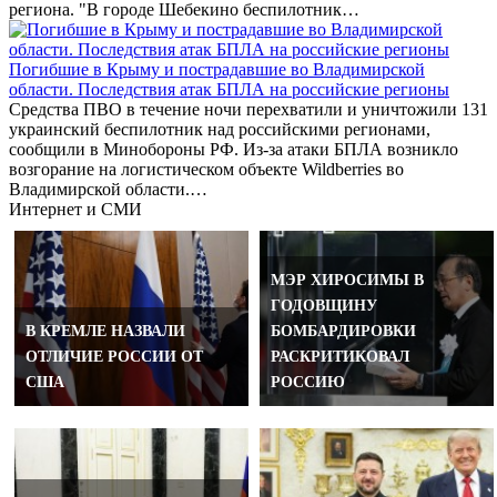
региона. "В городе Шебекино беспилотник…
Погибшие в Крыму и пострадавшие во Владимирской
области. Последствия атак БПЛА на российские регионы
Средства ПВО в течение ночи перехватили и уничтожили 131
украинский беспилотник над российскими регионами,
сообщили в Минобороны РФ. Из-за атаки БПЛА возникло
возгорание на логистическом объекте Wildberries во
Владимирской области.…
Интернет и СМИ
МЭР ХИРОСИМЫ В
ГОДОВЩИНУ
В КРЕМЛЕ НАЗВАЛИ
БОМБАРДИРОВКИ
ОТЛИЧИЕ РОССИИ ОТ
РАСКРИТИКОВАЛ
США
РОССИЮ