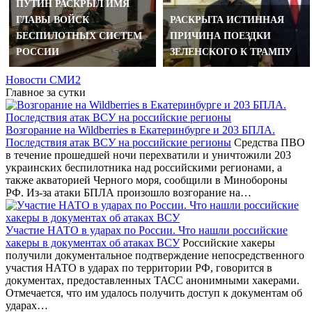
ПУТИН РАСКРЫЛ ИМЯ
ГЛАВЫ ВОЙСК
РАСКРЫТА ИСТИННАЯ
БЕСПИЛОТНЫХ СИСТЕМ
ПРИЧИНА ПОЕЗДКИ
РОССИИ
ЗЕЛЕНСКОГО К ТРАМПУ
Новости СМИ2
Главное за сутки
Возгорание на Wildberries в Екатеринбурге и 203 БПЛА.
Последствия атак ВСУ на российские регионы
Средства ПВО
в течение прошедшей ночи перехватили и уничтожили 203
украинских беспилотника над российскими регионами, а
также акваторией Черного моря, сообщили в Минобороны
РФ. Из-за атаки БПЛА произошло возгорание на…
Участие НАТО в ударах по России. Что нашли российские
хакеры в документах об атаках ВСУ
Российские хакеры
получили документальное подтверждение непосредственного
участия НАТО в ударах по территории РФ, говорится в
документах, предоставленных ТАСС анонимными хакерами.
Отмечается, что им удалось получить доступ к документам об
ударах…