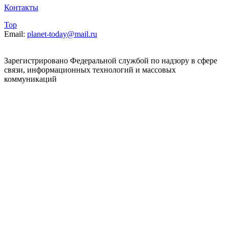
Контакты
Top
Email:
planet-today@mail.ru
Зарегистрировано Федеральной службой по надзору в сфере
связи, информационных технологий и массовых
коммуникаций
(Роскомнадзор). Реестровая запись от 07.06.2022 серия ЭЛ №
ФС 77 – 83392. При использовании, полном или частичном
цитировании материалов planet-today.ru активная
гиперссылка обязательна. Мнения и взгляды авторов не всегда
совпадают с
точкой зрения редакции. На информационном ресурсе
применяются рекомендательные технологии
(информационные технологии
предоставления информации на основе сбора, систематизации
и анализа сведений, относящихся к предпочтениям
пользователей