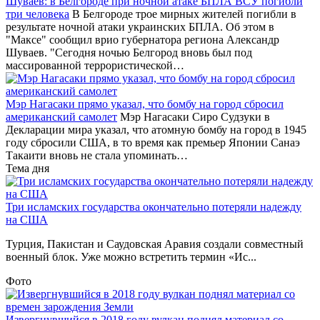
Шуваев: в Белгороде при ночной атаке БПЛА ВСУ погибли
три человека
В Белгороде трое мирных жителей погибли в
результате ночной атаки украинских БПЛА. Об этом в
"Максе" сообщил врио губернатора региона Александр
Шуваев. "Сегодня ночью Белгород вновь был под
массированной террористической…
Мэр Нагасаки прямо указал, что бомбу на город сбросил
американский самолет
Мэр Нагасаки Сиро Судзуки в
Декларации мира указал, что атомную бомбу на город в 1945
году сбросили США, в то время как премьер Японии Санаэ
Такаити вновь не стала упоминать…
Тема дня
Три исламских государства окончательно потеряли надежду
на США
Турция, Пакистан и Саудовская Аравия создали совместный
военный блок. Уже можно встретить термин «Ис...
Фото
Извергнувшийся в 2018 году вулкан поднял материал со