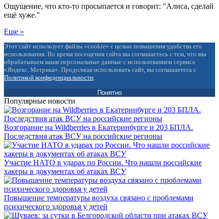
Ощущение, что кто-то просыпается и говорит: "Алиса, сделай
ещё хуже."
Еще »
Этот сайт использует файлы «cookie» с целью повышения удобства его
использования. Во время посещения сайта вы соглашаетесь с тем, что мы
обрабатываем ваши персональные данные с использованием сервиса
«Яндекс. Метрика». Продолжая использовать сайт, вы соглашаетесь с
Политикой конфиденциальности
.
Понятно
Популярные новости
Возгорание на Wildberries в Екатеринбурге и 203 БПЛА.
Последствия атак ВСУ на российские регионы
Участие НАТО в ударах по России. Что нашли российские
хакеры в документах об атаках ВСУ
Повышение температуры воздуха связано с проблемами
психического здоровья у детей