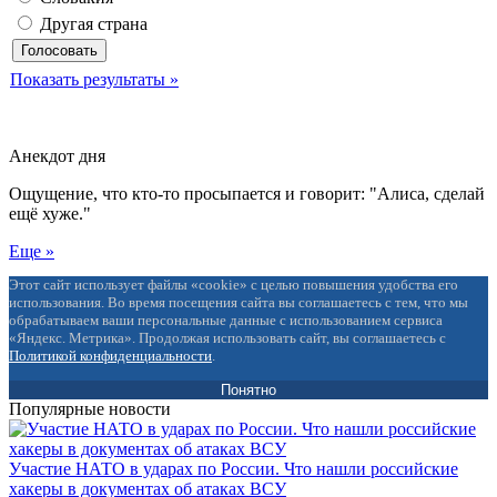
Другая страна
Показать результаты »
Анекдот дня
Ощущение, что кто-то просыпается и говорит: "Алиса, сделай
ещё хуже."
Еще »
Этот сайт использует файлы «cookie» с целью повышения удобства его
использования. Во время посещения сайта вы соглашаетесь с тем, что мы
обрабатываем ваши персональные данные с использованием сервиса
«Яндекс. Метрика». Продолжая использовать сайт, вы соглашаетесь с
Политикой конфиденциальности
.
Понятно
Популярные новости
Участие НАТО в ударах по России. Что нашли российские
хакеры в документах об атаках ВСУ