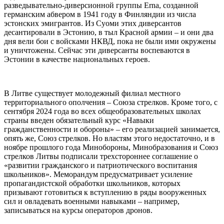
разведывательно-диверсионной группы Erna, созданной
германским абвером в 1941 году в Финляндии из числа
эстонских эмигрантов. Из Суоми этих диверсантов
десантировали в Эстонию, в тыл Красной армии – и они два
дня вели бои с войсками НКВД, пока не были ими окружены
и уничтожены. Сейчас эти диверсанты воспеваются в
Эстонии в качестве национальных героев.
В Литве существует молодежный филиал местного
территориального ополчения – Союза стрелков. Кроме того, с
сентября 2024 года во всех общеобразовательных школах
страны введен обязательный курс «Навыки
гражданственности и обороны» – его реализацией занимается,
опять же, Союз стрелков. Но властям этого недостаточно, и в
ноябре прошлого года Минобороны, Минобразования и Союз
стрелков Литвы подписали трехстороннее соглашение о
«развитии гражданского и патриотического воспитания
школьников». Меморандум предусматривает усиление
пропагандистской обработки школьников, которых
призывают готовиться к вступлению в ряды вооруженных
сил и овладевать военными навыками – например,
записываться на курсы операторов дронов.