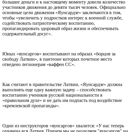
большие деньги и к настоящему моменту довели количество
участников движения до девяти тысяч человек. Официально
основные цели движения «Яунсардзе» заключаются в том,
чтобы «увеличить у подростков интерес к военной службе,
содействовать патриотическому воспитанию,
пропагандировать здоровый образ жизни и обеспечивать
содержательный досуг».
Юных «яунсаргов» воспитывают на образах «борцов за
свободу Латвии», в пантеоне которых почетное место
отведено легионерам «ваффен СС».
Как считают в правительстве Латвии, «Яунсардзе» должна
выполнять еще одну важную задачу – способствовать
воспитанию учеников русской национальности в
«правильном духе» и не дать им подпасть под воздействие
«кремлевской пропаганды».
Один из инструкторов «яунсаргов» хвалится: «У нас теперь
охвачена вся Латвия. Причем мы не разделяем "яунсаргов" на