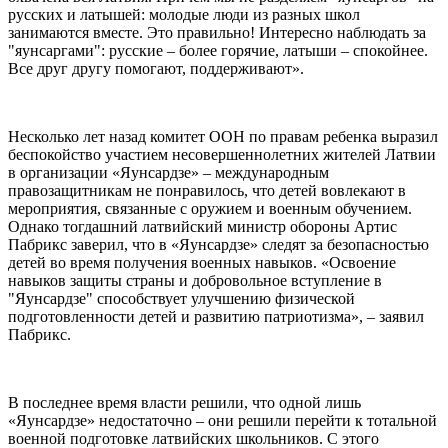
русских и латышей: молодые люди из разных школ
занимаются вместе. Это правильно! Интересно наблюдать за
"яунсаргами": русские – более горячие, латыши – спокойнее.
Все друг другу помогают, поддерживают».
Несколько лет назад комитет ООН по правам ребенка выразил
беспокойство участием несовершеннолетних жителей Латвии
в организации «Яунсардзе» – международным
правозащитникам не понравилось, что детей вовлекают в
мероприятия, связанные с оружием и военным обучением.
Однако тогдашний латвийский министр обороны Артис
Пабрикс заверил, что в «Яунсардзе» следят за безопасностью
детей во время получения военных навыков. «Освоение
навыков защиты страны и добровольное вступление в
"Яунсардзе" способствует улучшению физической
подготовленности детей и развитию патриотизма», – заявил
Пабрикс.
В последнее время власти решили, что одной лишь
«Яунсардзе» недостаточно – они решили перейти к тотальной
военной подготовке латвийских школьников. С этого