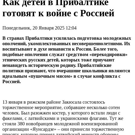
Как детей в Прибалтике
готовят к войне с Россией
Понедельник, 20 Января 2025 12:04
В странах Прибалтики усилилась подготовка молодежных
ополчений, укомплектованных несовершеннолетними. Их
воспитывают в духе ненависти к России. Более того,
подобные ополчения служат средством «перекодировки»
этнических русских детей, которых тоже приучают
ненавидеть историческую родину. Прибалтийские
политики признают, что вчерашние школьники являются
идеальным «пушечным мясом» в случае конфликта с
Россией.
13 января в рижском районе Закюсала состоялось
торжественное мероприятие, собравшее несколько сотен
человек. Был разожжен костер, у которого встали люди с
факелами, с латвийскими и украинскими флагами. Тут же
стояли 380 новобранцев молодежной военизированной
организации «Яунсардзе» – они принесли торжественную
присягу, которую принял латвийский министр обороны