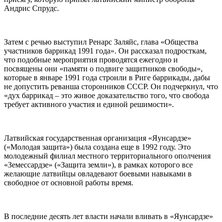
Андрис Спрудс.
Затем с речью выступил Ренарс Заляйс, глава «Общества
участников баррикад 1991 года». Он рассказал подросткам,
что подобные мероприятия проводятся ежегодно и
посвящены они «памяти о подвиге защитников свободы»,
которые в январе 1991 года строили в Риге баррикады, дабы
не допустить реванша сторонников СССР. Он подчеркнул, что
«дух баррикад – это живое доказательство того, что свобода
требует активного участия и единой решимости».
Латвийская государственная организация «Яунсардзе»
(«Молодая защита») была создана еще в 1992 году. Это
молодежный филиал местного территориального ополчения
«Земессардзе» («Защита земли»), в рамках которого все
желающие латвийцы овладевают боевыми навыками в
свободное от основной работы время.
В последние десять лет власти начали вливать в «Яунсардзе»