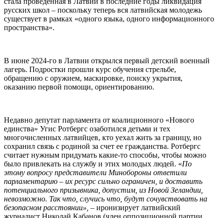
стала проведенная в Латвии в последние годы ликвидация
русских школ – поскольку теперь вся латвийская молодежь
существует в рамках «одного языка, одного информационного
пространства».
В июне 2024-го в Латвии открылся первый детский военный
лагерь. Подростки прошли курс обучения стрельбе,
обращению с оружием, маскировке, поиску укрытия,
оказанию первой помощи, ориентированию.
Недавно депутат парламента от коалиционного «Нового
единства» Угис Ротбергс озаботился детьми и тех
многочисленных латвийцев, кто уехал жить за границу, но
сохранил связь с родиной за счет ее гражданства. Ротбергс
считает нужным придумать какие-то способы, чтобы можно
было привлекать на службу и этих молодых людей. «
По
этому вопросу представители Минобороны ответили
парламентарию – их ресурс сильно ограничен, и доставить
потенциального призывника, допустим, из Новой Зеландии,
невозможно. Так что, случись что, будут сочувствовать на
безопасном расстоянии»,
– иронизирует латвийский
журналист Николай Кабанов (член оппозиционной партии