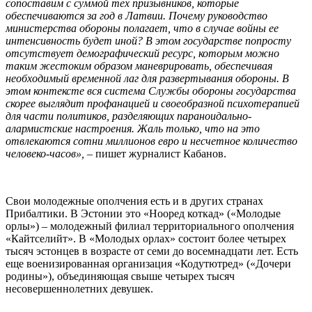
сопоставим с суммой тех призывников, которые
обеспечиваются за год в Латвии. Почему руководство
министерства обороны полагает, что в случае войны ее
интенсивность будет иной? В этом государстве попросту
отсутствует демографический ресурс, которым можно
таким жестоким образом маневрировать, обеспечивая
необходимый временной лаг для развертывания обороны. В
этом контексте вся система Службы обороны государства
скорее выглядит профанацией и своеобразной психотерапией
для части политиков, разделяющих параноидально-
алармистские настроения. Жаль только, что на это
отвлекаются сотни миллионов евро и несчетное количество
человеко-часов», –
пишет журналист Кабанов.
Свои молодежные ополчения есть и в других странах
Прибалтики. В Эстонии это «Нооред коткад» («Молодые
орлы») – молодежный филиал территориального ополчения
«Кайтселийт». В «Молодых орлах» состоит более четырех
тысяч эстонцев в возрасте от семи до восемнадцати лет. Есть
еще военизированная организация «Кодутютред» («Дочери
родины»), объединяющая свыше четырех тысяч
несовершеннолетних девушек.