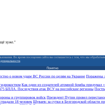
ещё хуже."
ьзования. Во время посещения сайта вы соглашаетесь с тем, что мы обрабаты
иденциальности
.
Понятно
Поражены л
Как один из создателей атомной бомбы придумал
Постра
Президент Путин провел перестано
Шуваев: за сутки в Белгородской области п