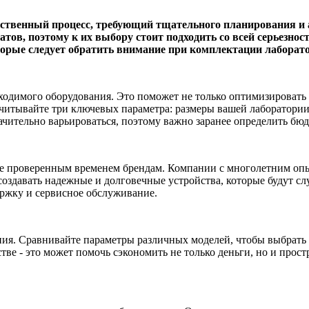
тственный процесс, требующий тщательного планирования и 
тов, поэтому к их выбору стоит подходить со всей серьезнос
орые следует обратить внимание при комплектации лаборато
ходимого оборудования. Это поможет не только оптимизировать
читывайте три ключевых параметра: размеры вашей лаборатории
чительно варьироваться, поэтому важно заранее определить бюд
е проверенным временем брендам. Компании с многолетним опыт
оздавать надежные и долговечные устройства, которые будут сл
ржку и сервисное обслуживание.
ния. Сравнивайте параметры различных моделей, чтобы выбрать
е - это может помочь сэкономить не только деньги, но и простр