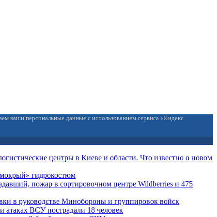
ваем ваши персональные данные с использованием сервиса «Яндекс.
огистические центры в Киеве и области. Что известно о новом
 «мокрый» гидрокостюм
давший, пожар в сортировочном центре Wildberries и 475
вки в руководстве Минобороны и группировок войск
ри атаках ВСУ пострадали 18 человек