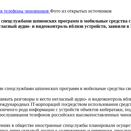
Фото из открытых источников
спецслужбами шпионских программ в мобильные средства с
ласный аудио- и видеоконтроль вблизи устройств, заявили 
 спецслужбами шпионских программ в мобильные средства свя
ивать разговоры и вести негласный аудио- и видеоконтроль вбл
еждународных IT-корпораций посредством использования средс
зличного рода информации с устройств объектов кибератаки, по
рослушивания телефонов российских высокопоставленных чино
роениях в обществе иностранные спецслужбы планировали осуще
ись через скрытый доступ к содержимому и переписке, прослу