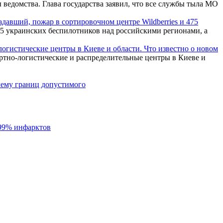
ведомства. Глава государства заявил, что все службы тыла МО
давший, пожар в сортировочном центре Wildberries и 475
 украинских беспилотников над российскими регионами, а
огистические центры в Киеве и области. Что известно о новом
тно-логистические и распределительные центры в Киеве и
лему границ допустимого
99% инфарктов