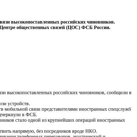
вязи высокопоставленных российских чиновников.
в Центре общественных связей (ЦОС) ФСБ России.
зи высокопоставленных российских чиновников, сообщили в
изи устройств.
тв мобильной связи представителями иностранных спецслужб
дчеркнули в ФСБ.
вников стало одной из крупнейших операций иностранных
ствить напрямую, без посредников вроде НКО.
шивание телефонных переговоров, акустический и