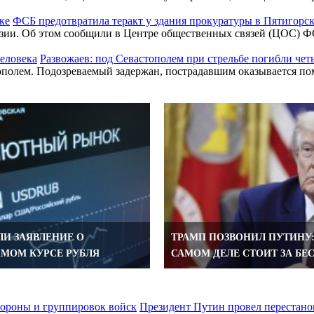
ФСБ предотвратила теракт у здания прокуратуры в Пятигорс
зии. Об этом сообщили в Центре общественных связей (ЦОС) ФС
Развожаев: под Севастополем при стрельбе погибли чет
тополем. Подозреваемый задержан, пострадавшим оказывается п
ЛИ ЗАЯВЛЕНИЕ О
ТРАМП ПОЗВОНИЛ ПУТИНУ:
МОМ КУРСЕ РУБЛЯ
САМОМ ДЕЛЕ СТОИТ ЗА БЕ
Президент Путин провел перестано