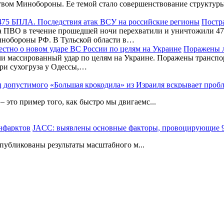
вом Минобороны. Ее темой стало совершенствование структуры 
Постра
 ПВО в течение прошедшей ночи перехватили и уничтожили 475
инобороны РФ. В Тульской области в…
Поражены л
и массированный удар по целям на Украине. Поражены транспор
три сухогруза у Одессы,…
«Большая крокодила» из Израиля вскрывает проб
 это пример того, как быстро мы двигаемс...
JACC: выявлены основные факторы, провоцирующие 
 опубликованы результаты масштабного м...