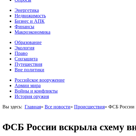
Энергетика
Недвижимость
Бизнес и АПК
Финансы
Макроэкономика
Образование
Экология
Право
Соцзащита
Путешествия
Вне политики
Российское вооружение
Армии мира
Войны и конфликты
История оружия
Вы здесь:
Главная
»
Все новости
»
Происшествия
»
ФСБ России 
ФСБ России вскрыла схему в