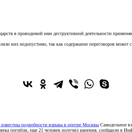
дарств в проводимой ими деструктивной деятельности применя
зи них недопустимо, так как содержание переговоров может ст
 известны подробности взрыва в центре Москвы
Самодельное вз
ловека погибли, еще 21 человек получил ранения, сообщили в 