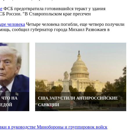
ке
ФСБ предотвратила готовившийся теракт у здания
Б России. "В Ставропольском крае пресечен
ыре человека
Четыре человека погибли, еще четверо получили
омощь, сообщил губернатор города Михаил Развожаев в
 ЧТО НА
США ЗАПУСТИЛИ АНТИРОССИЙСКИЕ
СЕДОЙ
САНКЦИИ
вки в руководстве Минобороны и группировок войск