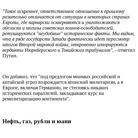
"Такое искреннее, ответственное отношение к прошлому
разительно отличается от ситуации в некоторых странах
Европы, где варварски оскверняются и уничтожаются
обелиски и могилы советских воинов-освободителей,
ретушируются "неудобные" исторические факты. Мы видим,
что в ряде государств Запада фактически идет пересмотр
итогов Второй мировой войны, откровенно игнорируются
вердикты Нюрнбергского и Токийского трибуналов",
- отметил
Путин.
Он добавил, что "под предлогом мнимых российской и
китайской угроз возрождается японский милитаризм, а в
Европе, включая Германию, не стесняясь никаких
исторических параллелей, закладывают курс на
ремилитаризацию континента".
Нефть, газ, рубли и юани