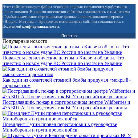
Этот сайт использует файлы «cookie» с целью повышения удобства его
использования. Во время посещения сайта вы соглашаетесь с тем, что мы
обрабатываем ваши персональные данные с использованием сервиса
«Яндекс. Метрика». Продолжая использовать сайт, вы соглашаетесь с
Политикой конфиденциальности
.
Понятно
Популярные новости
Поражены логистические центры в Киеве и области. Что
известно о новом ударе ВС России по целям на Украине
Как один из создателей атомной бомбы придумал «мокрый»
гидрокостюм
Пострадавший, пожар в сортировочном центре Wildberries и
475 БПЛА. Последствия атак ВСУ на российские регионы
Президент Путин провел перестановки в руководстве
Минобороны и группировок войск