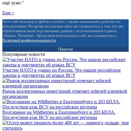
ещё хуже."
Еще »
Этот сайт использует файлы «cookie» с целью повышения удобства его
использования. Во время посещения сайта вы соглашаетесь с тем, что мы
обрабатываем ваши персональные данные с использованием сервиса
«Яндекс. Метрика». Продолжая использовать сайт, вы соглашаетесь с
Политикой конфиденциальности
.
Понятно
Популярные новости
Участие НАТО в ударах по России. Что нашли российские
хакеры в документах об атаках ВСУ
Рынок коллективных инвестиций отмечает юбилей ключевой
организации
Возгорание на Wildberries в Екатеринбурге и 203 БПЛА.
Последствия атак ВСУ на российские регионы