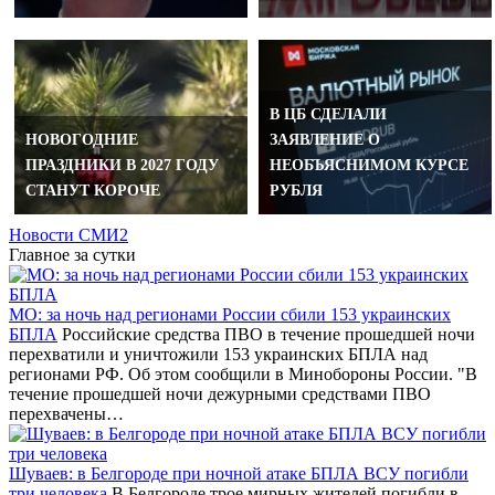
В ЦБ СДЕЛАЛИ
НОВОГОДНИЕ
ЗАЯВЛЕНИЕ О
ПРАЗДНИКИ В 2027 ГОДУ
НЕОБЪЯСНИМОМ КУРСЕ
СТАНУТ КОРОЧЕ
РУБЛЯ
Новости СМИ2
Главное за сутки
МО: за ночь над регионами России сбили 153 украинских
БПЛА
Российские средства ПВО в течение прошедшей ночи
перехватили и уничтожили 153 украинских БПЛА над
регионами РФ. Об этом сообщили в Минобороны России. "В
течение прошедшей ночи дежурными средствами ПВО
перехвачены…
Шуваев: в Белгороде при ночной атаке БПЛА ВСУ погибли
три человека
В Белгороде трое мирных жителей погибли в