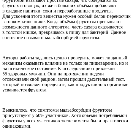
Фруктозой называют простые сахара, что содержатся во
фруктах и овощах, их же в больших объёмах добавляют
в сладкие напитки, соки и переработанные продукты.
Для усвоения этого вещества нужен особый белок-переносчик
в тонком кишечнике. Когда объёмы фруктозы превышают
возможности данного алгоритма, часть сахара оказывается
в толстой кишке, превращаясь в пищу для бактерий. Данное
состояние называют мальабсорбцией фруктозы.
Авторы работы задались целью проверить, может ли данный
механизм оказывать влияние не только на пищеварение, но и
на психическое состояние. К исследованию привлекли
55 здоровых мужчин. Они на протяжении недели
отслеживали свой рацион, затем прошли дыхательный тест,
который позволяет определить, как продуктивно в организме
усваивается фруктоза.
Выяснилось, что симптомы мальабсорбции фруктозы
присутствуют у 60% участников. Хотя объёмы потребляемой
фруктозы у всех участников эксперимента были практически
одинаковыми.