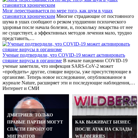
Мозг перестраивается по мере того, как шум в ушах
становится хроническим
Многие страдающие от постоянного
шума в ушах сообщают о резком ухудшении психического
здоровья после начала болезни, и, поскольку лекарства от нее
не существует, а эффективных методов лечения мало, трудно
представить,…
Ученые подтвердили, что COVID-19 может активировать
спящие вирусы в организме
В начале пандемии COVID-19
ученые заметили, что инфекция SARS-CoV-2 может
«пробудить» другие, спящие вирусы, уже присутствующие в
организме. Теперь новое исследование, опубликованное в
журнале Nature, расширяет эти и последующие наблюдения,…
Интернет и СМИ
ДМИТРИЕВ: ТОЛЬКО
ПРАВЫЕ ПАРТИИ МОГУТ
KАК ВЫЖИВАЕТ БИЗНЕС
СПАСТИ ЕВРОПУ ОТ
ПОСЛЕ АТАК НА СКЛАДЫ
МИГРАНТОВ
WILDBERRIES