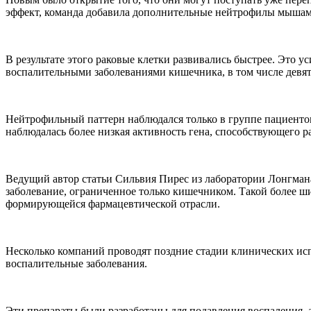
эффект, команда добавила дополнительные нейтрофилы мышам
В результате этого раковые клетки развивались быстрее. Это 
воспалительными заболеваниями кишечника, в том числе девят
Нейтрофильный паттерн наблюдался только в группе пациентов
наблюдалась более низкая активность гена, способствующего р
Ведущий автор статьи Сильвия Пирес из лаборатории Лонгмана 
заболевание, ограниченное только кишечником. Такой более ши
формирующейся фармацевтической отрасли.
Несколько компаний проводят поздние стадии клинических ис
воспалительные заболевания.
Эти препараты были разработаны для подавления воспаления, 