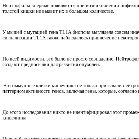
Нейтрофилы впервые появляются при возникновении инфекции
толстой кишки не выявит их в большом количестве.
У мышей с мутацией гена TL1A биопсия выглядела совсем инач
сигнализации TL1A также наблюдалось привлечение некоторого 
По всей видимости, это было не просто совпадение. Нейтрофи
создают предпосылки для развития опухолей.
Эти иммунные клетки кишечника не только призывали нейтроф
паттерном активности генов, включая гены, которые, согласн
До этого исследования никто не идентифицировал этот проме
кишечника.
Новым было открытие того, что они могут поступать уже пере