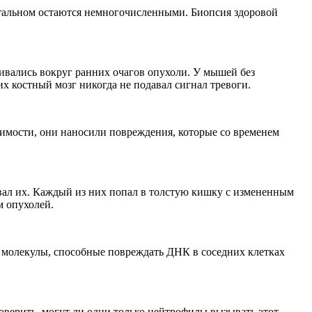
тальном остаются немногочисленными. Биопсия здоровой
ивались вокруг ранних очагов опухоли. У мышей без
х костный мозг никогда не подавал сигнал тревоги.
димости, они наносили повреждения, которые со временем
вал их. Каждый из них попал в толстую кишку с измененным
м опухолей.
 молекулы, способные повреждать ДНК в соседних клетках
верить, могут ли одни только нейтрофилы вызывать этот