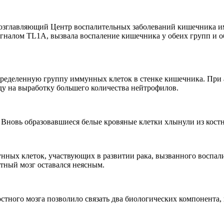
 возглавляющий Центр воспалительных заболеваний кишечника 
налом TL1A, вызвала воспаление кишечника у обеих групп и об
ределенную группу иммунных клеток в стенке кишечника. При 
нду на выработку большего количества нейтрофилов.
 Вновь образовавшиеся белые кровяные клетки хлынули из костн
нных клеток, участвующих в развитии рака, вызванного воспал
стный мозг оставался неясным.
стного мозга позволило связать два биологических компонента,