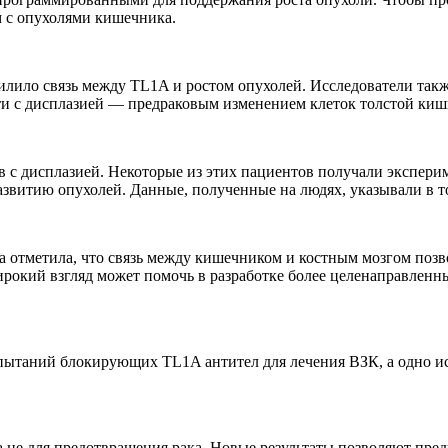
 с опухолями кишечника.
усилило связь между TL1A и ростом опухолей. Исследователи та
и с дисплазией — предраковым изменением клеток толстой кишки
 с дисплазией. Некоторые из этих пациентов получали экспери
азвитию опухолей. Данные, полученные на людях, указывали в т
отметила, что связь между кишечником и костным мозгом позвол
рокий взгляд может помочь в разработке более целенаправленны
пытаний блокирующих TL1A антител для лечения ВЗК, а одно ис
а не для предотвращения рака. Новые результаты позволяют пре