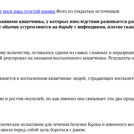
Фото из открытых источников
ваниями кишечника, у которых впоследствии развивается ра
 обычно устремляются на борьбу с инфекциями, плотно скап
ому количеству, оставалось одним из самых сложных и неразреше
ый реагировал на указания воспаленного кишечника. Результаты 
уживается в воспаленном кишечнике людей, страдающих воспали
ми и ростом опухолей, но как именно она связывает эти два пр
линические испытания для лечения болезни Крона и язвенного ко
вила перед собой цель бороться с раком.