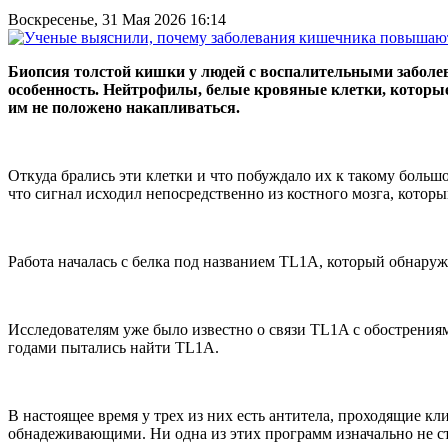
Воскресенье, 31 Мая 2026 16:14
Биопсия толстой кишки у людей с воспалительными заболе
особенность. Нейтрофилы, белые кровяные клетки, которые
им не положено накапливаться.
Откуда брались эти клетки и что побуждало их к такому больш
что сигнал исходил непосредственно из костного мозга, котор
Работа началась с белка под названием TL1A, который обнар
Исследователям уже было известно о связи TL1A с обострения
годами пытались найти TL1A.
В настоящее время у трех из них есть антитела, проходящие к
обнадеживающими. Ни одна из этих программ изначально не ста