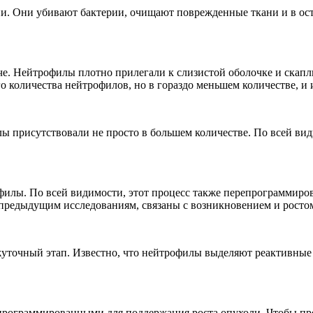
. Они убивают бактерии, очищают поврежденные ткани и в ос
е. Нейтрофилы плотно прилегали к слизистой оболочке и скапл
количества нейтрофилов, но в гораздо меньшем количестве, и и
лы присутствовали не просто в большем количестве. По всей ви
илы. По всей видимости, этот процесс также перепрограммиро
о предыдущим исследованиям, связаны с возникновением и росто
жуточный этап. Известно, что нейтрофилы выделяют реактивные
программированными для поддержания роста опухоли. Чтобы про