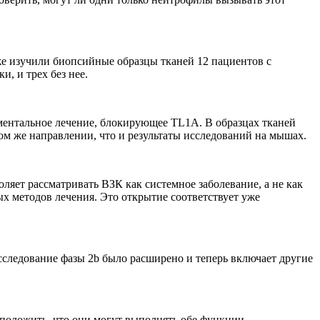
кже изучили биопсийные образцы тканей 12 пациентов с
, и трех без нее.
ментальное лечение, блокирующее TL1A. В образцах тканей
ом же направлении, что и результаты исследований на мышах.
яет рассматривать ВЗК как системное заболевание, а не как
х методов лечения. Это открытие соответствует уже
следование фазы 2b было расширено и теперь включает другие
дположить, что они могут выполнять обе функции.