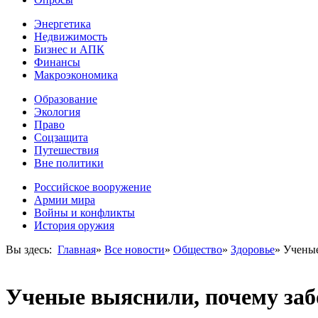
Энергетика
Недвижимость
Бизнес и АПК
Финансы
Макроэкономика
Образование
Экология
Право
Соцзащита
Путешествия
Вне политики
Российское вооружение
Армии мира
Войны и конфликты
История оружия
Вы здесь:
Главная
»
Все новости
»
Общество
»
Здоровье
»
Ученые
Ученые выяснили, почему за