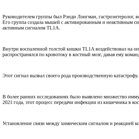
Руководителем группы был Рэнди Лонгман, гастроэнтеролог,
Его группа создала мышей с активированным и неактивным сиг
активным сигналом TL1A.
Внутри воспаленной толстой кишки TL1A воздействовал на оп
распространялся по кровотоку в костный мозг, давая ему кома
Этот сигнал вызвал своего рода производственную катастрофу.
В более ранних исследованиях было выявлено множество имму
2021 года, этот процесс передачи инфекции из кишечника в ко
Установление связи между химическим сигналом и реакцией ко