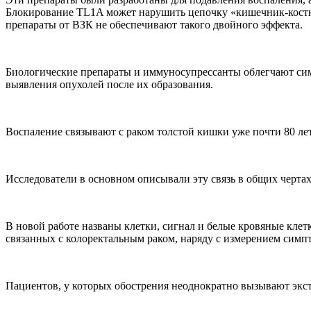
Блокирование TL1A может нарушить цепочку «кишечник-костны
препараты от ВЗК не обеспечивают такого двойного эффекта.
Биологические препараты и иммуносупрессанты облегчают сим
выявления опухолей после их образования.
Воспаление связывают с раком толстой кишки уже почти 80 лет
Исследователи в основном описывали эту связь в общих черта
В новой работе названы клетки, сигнал и белые кровяные кле
связанных с колоректальным раком, наряду с измерением симп
Пациентов, у которых обострения неоднократно вызывают экст