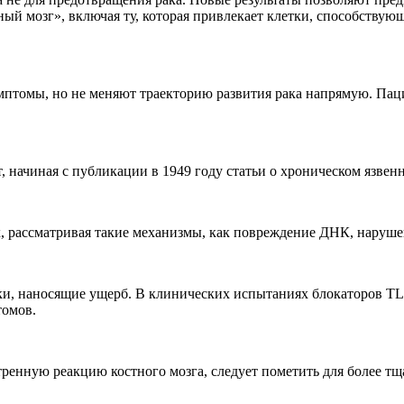
й мозг», включая ту, которая привлекает клетки, способствую
птомы, но не меняют траекторию развития рака напрямую. Пац
, начиная с публикации в 1949 году статьи о хроническом язвен
х, рассматривая такие механизмы, как повреждение ДНК, наруш
тки, наносящие ущерб. В клинических испытаниях блокаторов TL
томов.
ренную реакцию костного мозга, следует пометить для более тщ