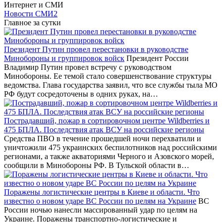
Интернет и СМИ
Новости СМИ2
Главное за сутки
Президент Путин провел перестановки в руководстве
Минобороны и группировок войск
Президент России
Владимир Путин провел встречу с руководством
Минобороны. Ее темой стало совершенствование структуры
ведомства. Глава государства заявил, что все службы тыла МО
РФ будут сосредоточены в одних руках, на…
Пострадавший, пожар в сортировочном центре Wildberries и
475 БПЛА. Последствия атак ВСУ на российские регионы
Средства ПВО в течение прошедшей ночи перехватили и
уничтожили 475 украинских беспилотников над российскими
регионами, а также акваториями Черного и Азовского морей,
сообщили в Минобороны РФ. В Тульской области в…
Поражены логистические центры в Киеве и области. Что
известно о новом ударе ВС России по целям на Украине
ВС
России ночью нанесли массированный удар по целям на
Украине. Поражены транспортно-логистические и