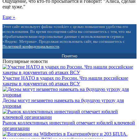
Ощущение, что кто-то просыпается и говорит: "Алиса, сделай
ещё хуже."
Еще »
Этот сайт использует файлы «cookie» с целью повышения удобства его
использования. Во время посещения сайта вы соглашаетесь с тем, что мы
обрабатываем ваши персональные данные с использованием сервиса
«Яндекс. Метрика». Продолжая использовать сайт, вы соглашаетесь с
Политикой конфиденциальности
.
Понятно
Популярные новости
Участие НАТО в ударах по России. Что нашли российские
хакеры в документах об атаках ВСУ
Десны могут незаметно намекать на будущую угрозу для
здоровья
Рынок коллективных инвестиций отмечает юбилей ключевой
организации