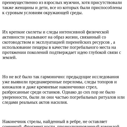
преимущественно из взрослых мужчин, хотя присутствовали
также женщины и дети, все из которых были приспособлены
к суровым условиям окружающей среды.
Их крепкие скелеты и следы интенсивной физической
активности указывают на образ жизни, связанный со
скотоводством и эксплуатацией пиренейских ресурсов , а
использование пещеры в качестве погребального места на
протяжении поколений подтверждает идею глубокой связи с
землей.
Но не всё было так гармонично: предыдущие исследования
уже выявили преднамеренные переломы, следы топоров и
кинжалов и даже кремневые наконечники стрел,
разбросанные среди останков. Однако до сих пор не было
уверенности, были ли они частью погребальных ритуалов или
следами реальных актов насилия.
Наконечник стрелы, найденный в ребре, не оставляет
сомнений. Фрагмент кости, проанализированный командой