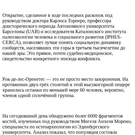
Открытие, сделанное в ходе последних раскопок под
руководством доктора Карлоса Торнеро, профессора
доисторического периода Автономного университета
Барселоны (UAB) и исследователя Каталонского института
палеоэкологии человека и социального развития (IPHES-
CERCA), позволяет лучше понять социальную динамику
сообществ, населявших эти горы в третьем тысячелетии до
нашей эры. Это прямое, почти судебно-медицинское,
свидетельство конкретного эпизода конфликта.
Рок-де-лес-Оренетес — это не просто место захоронения. На
протяжении двух-трёх столетий в этой высокогорной пещере
хранились останки по меньшей мере 60 человек, вероятно,
членов одной сплочённой группы.
На сегодняшний день обнаружено более 6000 фрагментов
костей, изученных под руководством Мигеля Анхеля Морено,
специалиста по остеоархеологии из Эдинбургского
университета. Анализ показал, что популяция состояла