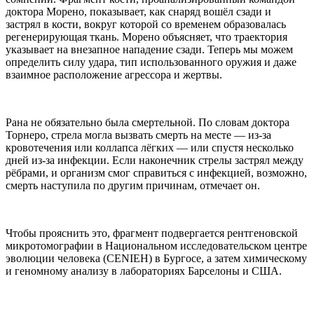
доктора Морено, показывает, как снаряд вошёл сзади и
застрял в кости, вокруг которой со временем образовалась
регенерирующая ткань. Морено объясняет, что траектория
указывает на внезапное нападение сзади. Теперь мы можем
определить силу удара, тип использованного оружия и даже
взаимное расположение агрессора и жертвы.
Рана не обязательно была смертельной. По словам доктора
Торнеро, стрела могла вызвать смерть на месте — из-за
кровотечения или коллапса лёгких — или спустя несколько
дней из-за инфекции. Если наконечник стрелы застрял между
рёбрами, и организм смог справиться с инфекцией, возможно,
смерть наступила по другим причинам, отмечает он.
Чтобы прояснить это, фрагмент подвергается рентгеновской
микротомографии в Национальном исследовательском центре
эволюции человека (CENIEH) в Бургосе, а затем химическому
и геномному анализу в лабораториях Барселоны и США.