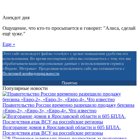
Анекдот дня
Ощущение, что кто-то просыпается и говорит: "Алиса, сделай
ещё хуже."
Еще »
Этот сайт использует файлы «cookie» с целью повышения удобства его
использования. Во время посещения сайта вы соглашаетесь с тем, что мы
обрабатываем ваши персональные данные с использованием сервиса
«Яндекс. Метрика». Продолжая использовать сайт, вы соглашаетесь с
Политикой конфиденциальности
.
Понятно
Популярные новости
Правительство России временно разрешило продажу бензина
«Евро-2», «Евро-3», «Евро-4». Что известно
Возгорание домов в Ярославской области и 605 БПЛА.
Последствия атак ВСУ на российские регионы