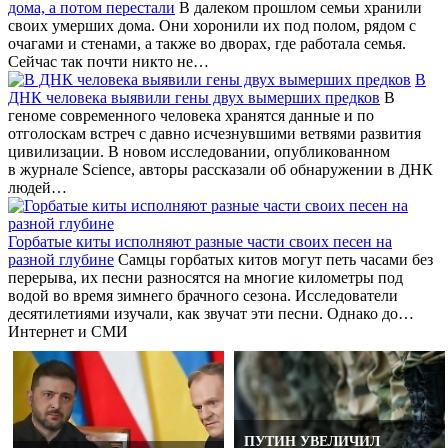
дома, а потом перестали
В далеком прошлом семьи хранили
своих умерших дома. Они хоронили их под полом, рядом с
очагами и стенами, а также во дворах, где работала семья.
Сейчас так почти никто не…
В
ДНК человека выявили гены двух вымерших предков
В
геноме современного человека хранятся данные и по
отголоскам встреч с давно исчезнувшими ветвями развития
цивилизации. В новом исследовании, опубликованном
в журнале Science, авторы рассказали об обнаружении в ДНК
людей…
Горбатые киты исполняют разные части своих песен на
разной глубине
Самцы горбатых китов могут петь часами без
перерыва, их песни разносятся на многие километры под
водой во время зимнего брачного сезона. Исследователи
десятилетиями изучали, как звучат эти песни. Однако до…
Интернет и СМИ
ПУТИН УВЕЛИЧИЛ