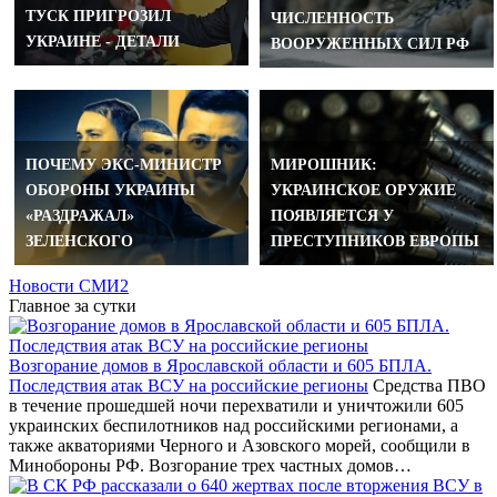
ТУСК ПРИГРОЗИЛ
ЧИСЛЕННОСТЬ
УКРАИНЕ - ДЕТАЛИ
ВООРУЖЕННЫХ СИЛ РФ
ПОЧЕМУ ЭКС-МИНИСТР
МИРОШНИК:
ОБОРОНЫ УКРАИНЫ
УКРАИНСКОЕ ОРУЖИЕ
«РАЗДРАЖАЛ»
ПОЯВЛЯЕТСЯ У
ЗЕЛЕНСКОГО
ПРЕСТУПНИКОВ ЕВРОПЫ
Новости СМИ2
Главное за сутки
Возгорание домов в Ярославской области и 605 БПЛА.
Последствия атак ВСУ на российские регионы
Средства ПВО
в течение прошедшей ночи перехватили и уничтожили 605
украинских беспилотников над российскими регионами, а
также акваториями Черного и Азовского морей, сообщили в
Минобороны РФ. Возгорание трех частных домов…