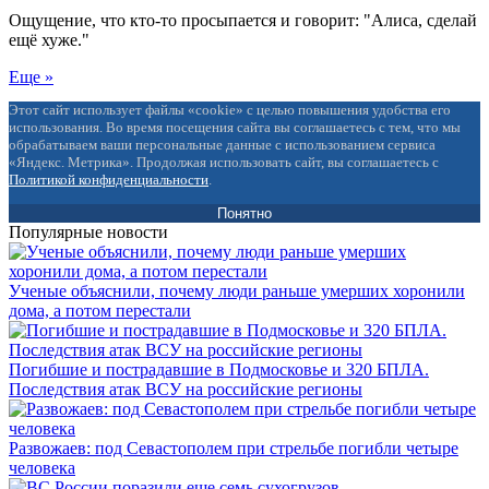
Ощущение, что кто-то просыпается и говорит: "Алиса, сделай
ещё хуже."
Еще »
Этот сайт использует файлы «cookie» с целью повышения удобства его
использования. Во время посещения сайта вы соглашаетесь с тем, что мы
обрабатываем ваши персональные данные с использованием сервиса
«Яндекс. Метрика». Продолжая использовать сайт, вы соглашаетесь с
Политикой конфиденциальности
.
Понятно
Популярные новости
Ученые объяснили, почему люди раньше умерших хоронили
дома, а потом перестали
Погибшие и пострадавшие в Подмосковье и 320 БПЛА.
Последствия атак ВСУ на российские регионы
Развожаев: под Севастополем при стрельбе погибли четыре
человека