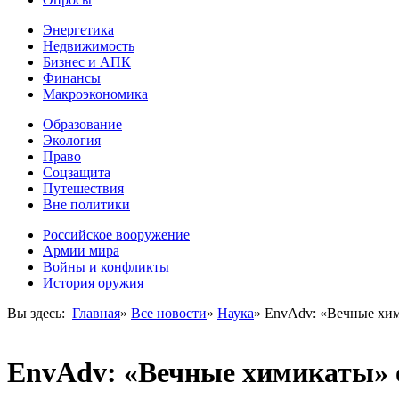
Энергетика
Недвижимость
Бизнес и АПК
Финансы
Макроэкономика
Образование
Экология
Право
Соцзащита
Путешествия
Вне политики
Российское вооружение
Армии мира
Войны и конфликты
История оружия
Вы здесь:
Главная
»
Все новости
»
Наука
»
EnvAdv: «Вечные хим
EnvAdv: «Вечные химикаты» о