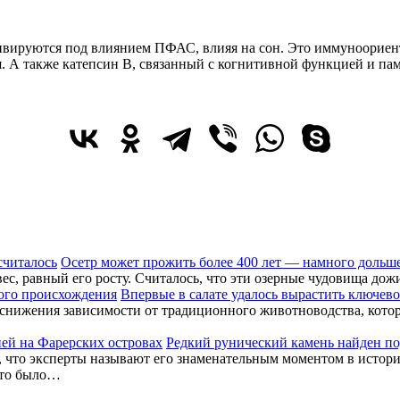
ктивируются под влиянием ПФАС, влияя на сон. Это иммуноорие
я. А также катепсин B, связанный с когнитивной функцией и па
Осетр может прожить более 400 лет — намного дольше
вес, равный его росту. Считалось, что эти озерные чудовища до
Впервые в салате удалось вырастить ключев
снижения зависимости от традиционного животноводства, котор
Редкий рунический камень найден по
, что эксперты называют его знаменательным моментом в истор
а-то было…