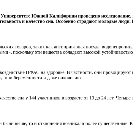
ниверситете Южной Калифорнии проведено исследование, п
тельность и качество сна. Особенно страдают молодые люди.
ских товаров, таких как антипригарная посуда, водонепроница
ыми», поскольку эти вещества обладают высокой устойчивостью 
оздействие ПФАС на здоровье. В частности, они провоцируют 
а при беременности и даже онкологию.
честве сна у 144 участников в возрасте от 19 до 24 лет. Четыр
и были выше, то и отклонения возникали более существенные. 