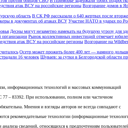
В Приморье задержали троих подростк
Возгорание домов в Я
В СК РФ рассказали о 640 жертвах после вторж
Участие НАТО в ударах по Ро
Десны могут незаметно намекать на будущую угрозу для зд
Рынок коллективных инвестиций отмечает юбиле
Возгорание на Wildbe
Осетр может прожить более 400 лет — намного дольше
Шуваев: за сутки в Белгородской области п
вязи, информационных технологий и массовых коммуникаций
ФС 77 – 83392. При использовании, полном или частичном
обязательна. Мнения и взгляды авторов не всегда совпадают с
яются рекомендательные технологии (информационные технолог
и анализа сведений, относящихся к предпочтениям пользователе