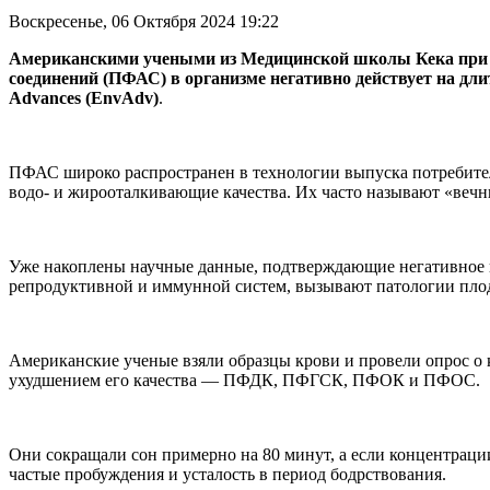
Воскресенье, 06 Октября 2024 19:22
Американскими учеными из Медицинской школы Кека при У
соединений (ПФАС) в организме негативно действует на дли
Advances (EnvAdv)
.
ПФАС широко распространен в технологии выпуска потребитель
водо- и жирооталкивающие качества. Их часто называют «вечн
Уже накоплены научные данные, подтверждающие негативное в
репродуктивной и иммунной систем, вызывают патологии плод
Американские ученые взяли образцы крови и провели опрос о ка
ухудшением его качества — ПФДК, ПФГСК, ПФОК и ПФОС.
Они сокращали сон примерно на 80 минут, а если концентраци
частые пробуждения и усталость в период бодрствования.