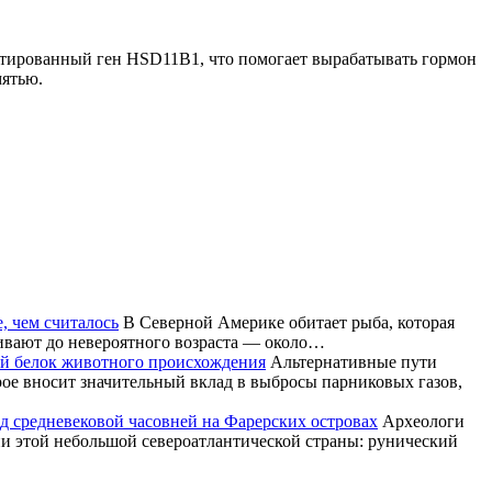
нтированный ген HSD11B1, что помогает вырабатывать гормон
мятью.
, чем считалось
В Северной Америке обитает рыба, которая
живают до невероятного возраста — около…
ой белок животного происхождения
Альтернативные пути
ое вносит значительный вклад в выбросы парниковых газов,
д средневековой часовней на Фарерских островах
Археологи
ии этой небольшой североатлантической страны: рунический