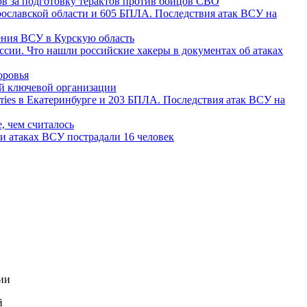
ов за подготовку терактов против бойцов СВО
рославской области и 605 БПЛА. Последствия атак ВСУ на
ения ВСУ в Курскую область
ссии. Что нашли российские хакеры в документах об атаках
оровья
й ключевой организации
rries в Екатеринбурге и 203 БПЛА. Последствия атак ВСУ на
, чем считалось
ри атаках ВСУ пострадали 16 человек
ии
й