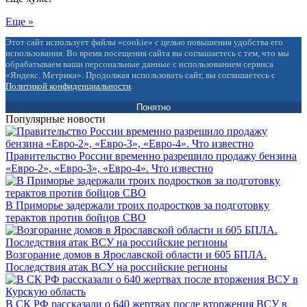
Еще »
Этот сайт использует файлы «cookie» с целью повышения удобства его
использования. Во время посещения сайта вы соглашаетесь с тем, что мы
обрабатываем ваши персональные данные с использованием сервиса
«Яндекс. Метрика». Продолжая использовать сайт, вы соглашаетесь с
Политикой конфиденциальности
.
Понятно
Популярные новости
Правительство России временно разрешило продажу бензина
«Евро-2», «Евро-3», «Евро-4». Что известно
В Приморье задержали троих подростков за подготовку
терактов против бойцов СВО
Возгорание домов в Ярославской области и 605 БПЛА.
Последствия атак ВСУ на российские регионы
В СК РФ рассказали о 640 жертвах после вторжения ВСУ в