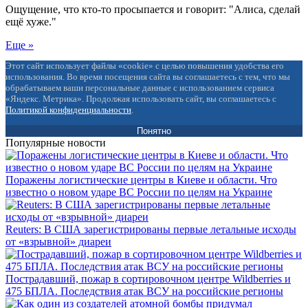
Ощущение, что кто-то просыпается и говорит: "Алиса, сделай
ещё хуже."
Еще »
Этот сайт использует файлы «cookie» с целью повышения удобства его
использования. Во время посещения сайта вы соглашаетесь с тем, что мы
обрабатываем ваши персональные данные с использованием сервиса
«Яндекс. Метрика». Продолжая использовать сайт, вы соглашаетесь с
Политикой конфиденциальности
.
Понятно
Популярные новости
Поражены логистические центры в Киеве и области. Что
известно о новом ударе ВС России по целям на Украине
Reuters: В США зарегистрированы первые летальные исходы
от «взрывной» диареи
Пострадавший, пожар в сортировочном центре Wildberries и
475 БПЛА. Последствия атак ВСУ на российские регионы