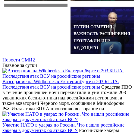
ОБЪЕКТЫ В ПРИМОРЬЕ
ПУТИН ОТМЕТИЛ
ВАЖНОСТЬ РАСШИРЕНИЯ
ГЕОГРАФИИ ИГР
БУДУЩЕГО
Новости СМИ2
Главное за сутки
Возгорание на Wildberries в Екатеринбурге и 203 БПЛА.
Последствия атак ВСУ на российские регионы
Средства ПВО
в течение прошедшей ночи перехватили и уничтожили 203
украинских беспилотника над российскими регионами, а
также акваторией Черного моря, сообщили в Минобороны
РФ. Из-за атаки БПЛА произошло возгорание на…
Участие НАТО в ударах по России. Что нашли российские
хакеры в документах об атаках ВСУ
Российские хакеры