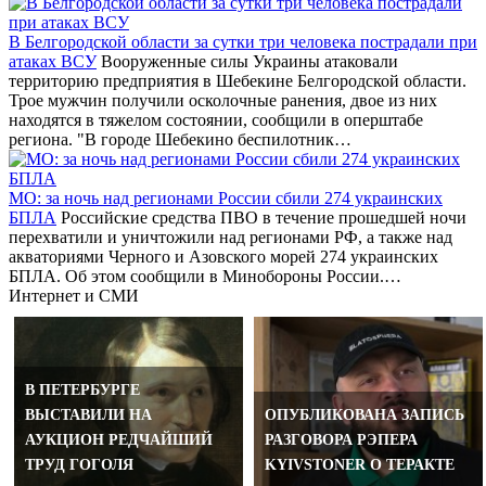
В Белгородской области за сутки три человека пострадали при
атаках ВСУ
Вооруженные силы Украины атаковали
территорию предприятия в Шебекине Белгородской области.
Трое мужчин получили осколочные ранения, двое из них
находятся в тяжелом состоянии, сообщили в оперштабе
региона. "В городе Шебекино беспилотник…
МО: за ночь над регионами России сбили 274 украинских
БПЛА
Российские средства ПВО в течение прошедшей ночи
перехватили и уничтожили над регионами РФ, а также над
акваториями Черного и Азовского морей 274 украинских
БПЛА. Об этом сообщили в Минобороны России.…
Интернет и СМИ
В ПЕТЕРБУРГЕ
ВЫСТАВИЛИ НА
ОПУБЛИКОВАНА ЗАПИСЬ
ПОДРОСТКИ ХОТЕЛИ
АУКЦИОН РЕДЧАЙШИЙ
РАЗГОВОРА РЭПЕРА
ПОДОРВАТЬ ВОЕННЫЕ
ТРУД ГОГОЛЯ
KYIVSTONER О ТЕРАКТЕ