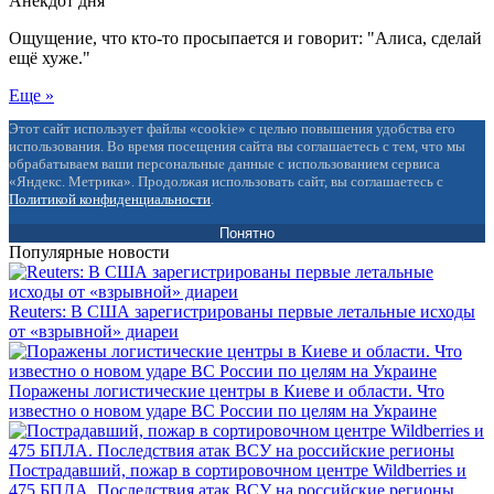
Анекдот дня
Ощущение, что кто-то просыпается и говорит: "Алиса, сделай
ещё хуже."
Еще »
Этот сайт использует файлы «cookie» с целью повышения удобства его
использования. Во время посещения сайта вы соглашаетесь с тем, что мы
обрабатываем ваши персональные данные с использованием сервиса
«Яндекс. Метрика». Продолжая использовать сайт, вы соглашаетесь с
Политикой конфиденциальности
.
Понятно
Популярные новости
Reuters: В США зарегистрированы первые летальные исходы
от «взрывной» диареи
Поражены логистические центры в Киеве и области. Что
известно о новом ударе ВС России по целям на Украине
Пострадавший, пожар в сортировочном центре Wildberries и
475 БПЛА. Последствия атак ВСУ на российские регионы