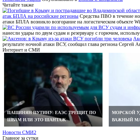
Читайте также
атак БПЛА на российские регионы
Средства ПВО в течение но
атаки БПЛА возникло возгорание на логистическом объекте Wi
нанесли удары по двум судам и резервуару с горючим, исполь
Ак
результате ночной атаки ВСУ, сообщил глава региона Сергей
Интернет и СМИ
ПАШИНЯН ПУТИНУ: ЕАЭС ТРЕЩИТ ПО
МОРСКОЙ УД
ШВАМ ИЛИ ЭТО ШАНТАЖ
ВАЖНЫЙ М
Новости СМИ2
Главное за сутки