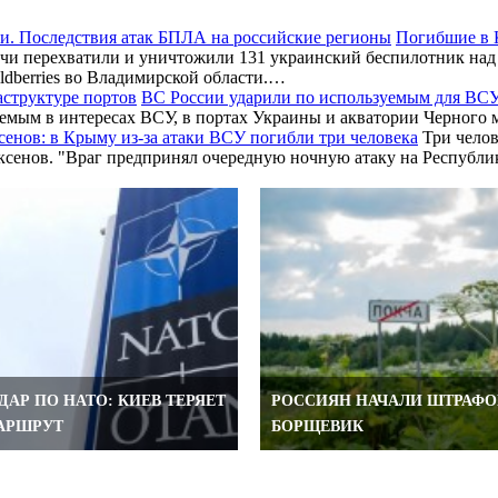
Погибшие в 
чи перехватили и уничтожили 131 украинский беспилотник над
ldberries во Владимирской области.…
ВС России ударили по используемым для ВСУ
зуемым в интересах ВСУ, в портах Украины и акватории Черног
сенов: в Крыму из-за атаки ВСУ погибли три человека
Три челов
 Аксенов. "Враг предпринял очередную ночную атаку на Респуб
АР ПО НАТО: КИЕВ ТЕРЯЕТ
РОССИЯН НАЧАЛИ ШТРАФОВ
АРШРУТ
БОРЩЕВИК