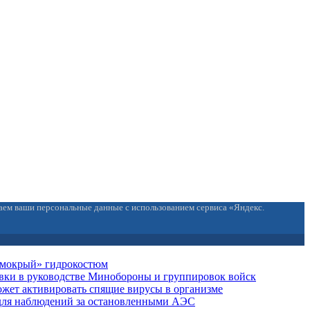
ваем ваши персональные данные с использованием сервиса «Яндекс.
 «мокрый» гидрокостюм
вки в руководстве Минобороны и группировок войск
жет активировать спящие вирусы в организме
для наблюдений за остановленными АЭС