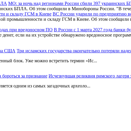
МО: за ночь над регионами России сбили 397 украинских 
раинских БПЛА. Об этом сообщили в Минобороны России. "В т
ВС России ударили по предприятию 
нной промышленности и складу ГСМ в Киеве. Об этом сообщил
В России с 1 марта 2027 года банки 
де денег, если на их устройстве обнаружено вредоносное програ
Три исламских государства окончательно потеряли на
енный блок. Уже можно встретить термин «Ис...
Исчезнувшая реликвия римского лагеря з
ляется одним из самых загадочных археоло...