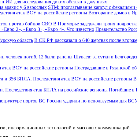
ан ИИ для исследования диких обезьян в джунглях
STM: проглатывание капсул с фекалиями 
Возгорание домов в Я
В Приморье задержали троих подростк
Правительство Рос
В СК РФ рассказали о 640 жертвах после вторж
Шуваев: за сутки в Белгородс
Пострадавшие в Рязанской о
В
Погибшие в 
ВС России ударили по используемым для ВСУ
вязи, информационных технологий и массовых коммуникаций