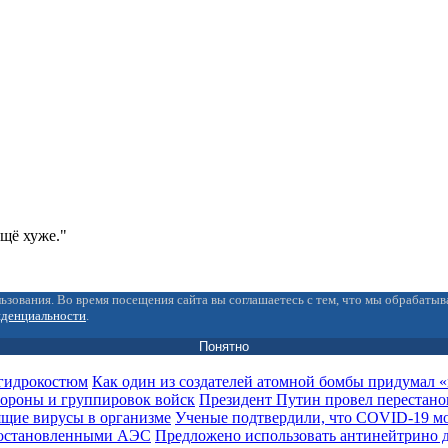
ещё хуже."
ьзования. Во время посещения сайта вы соглашаетесь с тем, что мы обрабаты
иденциальности
.
Понятно
Как один из создателей атомной бомбы придумал
Президент Путин провел перестано
Ученые подтвердили, что COVID-19 мо
Предложено использовать антинейтрино 