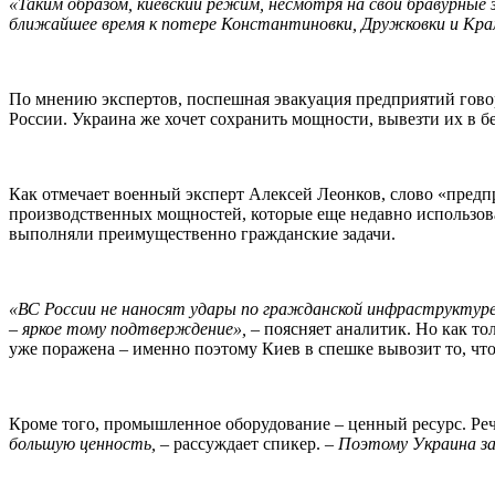
«Таким образом, киевский режим, несмотря на свои бравурные з
ближайшее время к потере Константиновки, Дружковки и Крам
По мнению экспертов, поспешная эвакуация предприятий гово
России. Украина же хочет сохранить мощности, вывезти их в б
Как отмечает военный эксперт Алексей Леонков, слово «предпр
производственных мощностей, которые еще недавно использова
выполняли преимущественно гражданские задачи.
«ВС России не наносят удары по гражданской инфраструктур
– яркое тому подтверждение»,
– поясняет аналитик. Но как то
уже поражена – именно поэтому Киев в спешке вывозит то, что
Кроме того, промышленное оборудование – ценный ресурс. Речь
большую ценность,
– рассуждает спикер.
– Поэтому Украина за