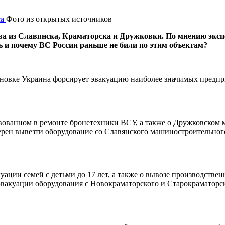
Фото из открытых источников
 из Славянска, Краматорска и Дружковки. По мнению экспе
ать и почему ВС России раньше не били по этим объектам?
новке Украина форсирует эвакуацию наиболее значимых предпр
вованном в ремонте бронетехники ВСУ, а также о Дружковском 
ерен вывезти оборудование со Славянского машиностроительног
ции семей с детьми до 17 лет, а также о вывозе производстве
к эвакуации оборудования с Новокраматорского и Старокраматорс