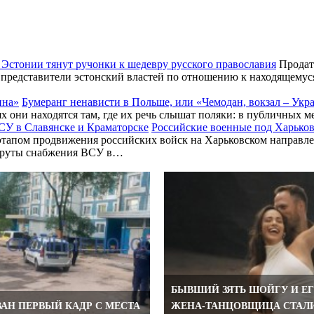
 Эстонии тянут ручонки к шедевру русского православия
Продать
 представители эстонский властей по отношению к находящемус
Бумеранг ненависти в Польше, или «Чемодан, вокзал – Укр
х они находятся там, где их речь слышат поляки: в публичных м
Российские военные под Харьков
этапом продвижения российских войск на Харьковском направл
шруты снабжения ВСУ в…
БЫВШИЙ ЗЯТЬ ШОЙГУ И Е
АН ПЕРВЫЙ КАДР С МЕСТА
ЖЕНА-ТАНЦОВЩИЦА СТАЛ