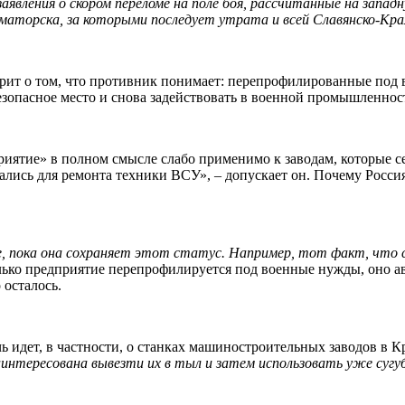
аявления о скором переломе на поле боя, рассчитанные на запад
аторска, за которыми последует утрата и всей Славянско-Кра
рит о том, что противник понимает: перепрофилированные под
езопасное место и снова задействовать в военной промышленност
иятие» в полном смысле слабо применимо к заводам, которые сей
лись для ремонта техники ВСУ», – допускает он. Почему Россия
е, пока она сохраняет этот статус. Например, тот факт, что
лько предприятие перепрофилируется под военные нужды, оно ав
 осталось.
 идет, в частности, о станках машиностроительных заводов в К
интересована вывезти их в тыл и затем использовать уже сугуб