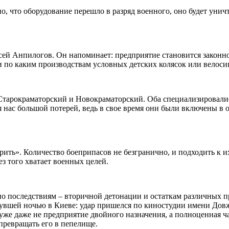
но, что оборудование перешло в разряд военного, оно будет уни
ей Анпилогов. Он напоминает: предприятие становится законно
 по каким производствам условных детских колясок или велосип
 Старокраматорский и Новокраматорский. Оба специализировали
я нас большой потерей, ведь в свое время они были включены в
рить». Количество боеприпасов не безгранично, и подходить к 
з того хватает военных целей.
по последствиям – вторичной детонации и остаткам различных п
увшей ночью в Киеве: удар пришелся по киностудии имени Дов
уже даже не предприятие двойного назначения, а полноценная 
 превращать его в пепелище.