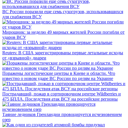
ВС России поразили еще семь сухогрузов, использовавшихся
для снабжения ВСУ
Мирошник: за неделю 49 мирных жителей России погибли от
ударов ВСУ
Reuters: В США зарегистрированы первые летальные исходы
от «взрывной» диареи
Поражены логистические центры в Киеве и области. Что
известно о новом ударе ВС России по целям на Украине
Пострадавший, пожар в сортировочном центре Wildberries и
475 БПЛА. Последствия атак ВСУ на российские регионы
Таяние ледников Гренландии провоцируется исчезновением
озер