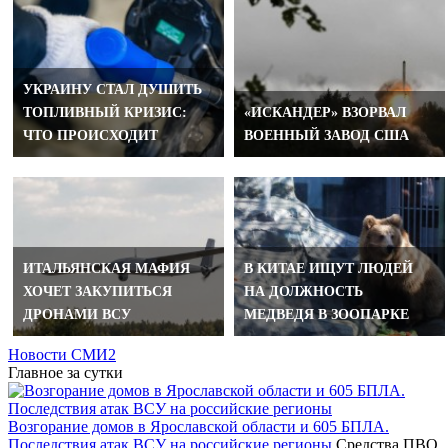
УКРАИНУ СТАЛ ДУШИТЬ
ТОПЛИВНЫЙ КРИЗИС:
«ИСКАНДЕР» ВЗОРВАЛ
ЧТО ПРОИСХОДИТ
ВОЕННЫЙ ЗАВОД США
ИТАЛЬЯНСКАЯ МАФИЯ
В КИТАЕ ИЩУТ ЛЮДЕЙ
ХОЧЕТ ЗАКУПИТЬСЯ
НА ДОЛЖНОСТЬ
ДРОНАМИ ВСУ
МЕДВЕДЯ В ЗООПАРКЕ
Новости СМИ2
Главное за сутки
Возгорание домов в Ярославской области и 605 БПЛА.
Последствия атак ВСУ на российские регионы
Средства ПВО