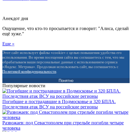
Анекдот дня
Ощущение, что кто-то просыпается и говорит: "Алиса, сделай
ещё хуже."
Еще »
Этот сайт использует файлы «cookie» с целью повышения удобства его
использования. Во время посещения сайта вы соглашаетесь с тем, что мы
обрабатываем ваши персональные данные с использованием сервиса
«Яндекс. Метрика». Продолжая использовать сайт, вы соглашаетесь с
Политикой конфиденциальности
.
Понятно
Популярные новости
Погибшие и пострадавшие в Подмосковье и 320 БПЛА.
Последствия атак ВСУ на российские регионы
Развожаев: под Севастополем при стрельбе погибли четыре
человека