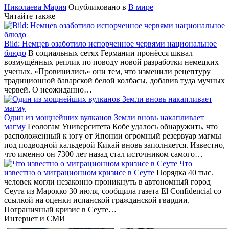
Николаева Мария
Опубликовано в
В мире
Читайте также
Bild: Немцев озаботило испорченное червями национальное
блюдо
В социальных сетях Германии пронёсся шквал
возмущённых реплик по поводу новой разработки немецких
ученых. «Провинились» они тем, что изменили рецептуру
традиционной баварской белой колбасы, добавив туда мучных
червей. О неожиданно…
Один из мощнейших вулканов Земли вновь накапливает
магму
Геологам Университета Кобе удалось обнаружить, что
расположенный к югу от Японии огромный резервуар магмы
под подводной кальдерой Кикай вновь заполняется. Известно,
что именно он 7300 лет назад стал источником самого…
Что
известно о миграционном кризисе в Сеуте
Порядка 40 тыс.
человек могли незаконно проникнуть в автономный город
Сеута из Марокко 30 июля, сообщила газета El Confidencial со
ссылкой на оценки испанской гражданской гвардии.
Пограничный кризис в Сеуте…
Интернет и СМИ