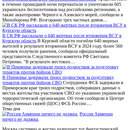
в течение прошедшей ночи перехватили и уничтожили 605
украинских беспилотников над российскими регионами, а
также акваториями Черного и Азовского морей, сообщили в
Минобороны РФ. Возгорание трех частных домов…
В СК РФ рассказали о 640 жертвах после вторжения ВСУ в
Курскую область
В Курской области погибли 640 мирных
жителей в результате вторжения ВСУ в 2024 году, более 560
человек получили ранения, сообщила официальный
представитель Следственного комитета РФ Светлана
Петренко. "В результате жестоких…
В Приморье задержали троих подростков за подготовку
терактов против бойцов СВО
Сотрудники ФСБ задержали в
Приморском крае троих подростков, собиравших данные о
местах жительства участников СВО по указанию украинской
террористической организации. Об этом сообщили в Центре
общественных связей (ЦОС) ФСБ России.…
Тема дня
Россия Армении
ничего не должна
Москва системно и жестко разрушает тот фантастический