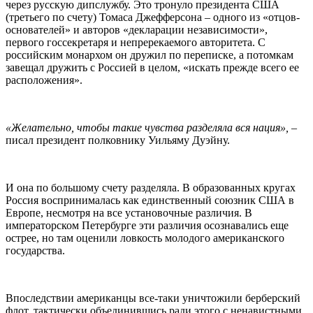
через русскую дипслужбу. Это тронуло президента США
(третьего по счету) Томаса Джефферсона – одного из «отцов-
основателей» и авторов «декларации независимости»,
первого госсекретаря и непререкаемого авторитета. С
российским монархом он дружил по переписке, а потомкам
завещал дружить с Россией в целом, «искать прежде всего ее
расположения».
«Желательно, чтобы такие чувства разделяла вся нация»,
–
писал президент полковнику Уильяму Дуэйну.
И она по большому счету разделяла. В образованных кругах
Россия воспринималась как единственный союзник США в
Европе, несмотря на все установочные различия. В
императорском Петербурге эти различия осознавались еще
острее, но там оценили ловкость молодого американского
государства.
Впоследствии американцы все-таки уничтожили берберский
флот, тактически объединившись ради этого с ненавистными