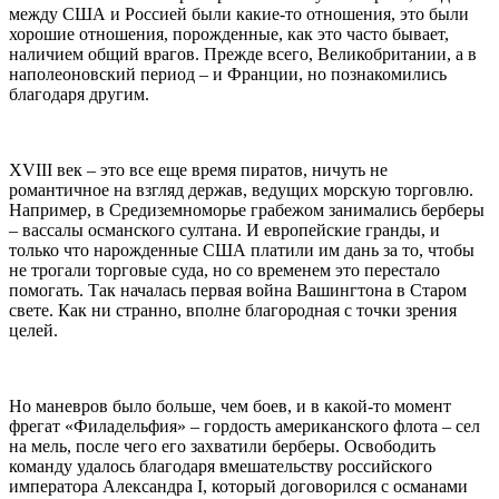
между США и Россией были какие-то отношения, это были
хорошие отношения, порожденные, как это часто бывает,
наличием общий врагов. Прежде всего, Великобритании, а в
наполеоновский период – и Франции, но познакомились
благодаря другим.
XVIII век – это все еще время пиратов, ничуть не
романтичное на взгляд держав, ведущих морскую торговлю.
Например, в Средиземноморье грабежом занимались берберы
– вассалы османского султана. И европейские гранды, и
только что нарожденные США платили им дань за то, чтобы
не трогали торговые суда, но со временем это перестало
помогать. Так началась первая война Вашингтона в Старом
свете. Как ни странно, вполне благородная с точки зрения
целей.
Но маневров было больше, чем боев, и в какой-то момент
фрегат «Филадельфия» – гордость американского флота – сел
на мель, после чего его захватили берберы. Освободить
команду удалось благодаря вмешательству российского
императора Александра I, который договорился с османами