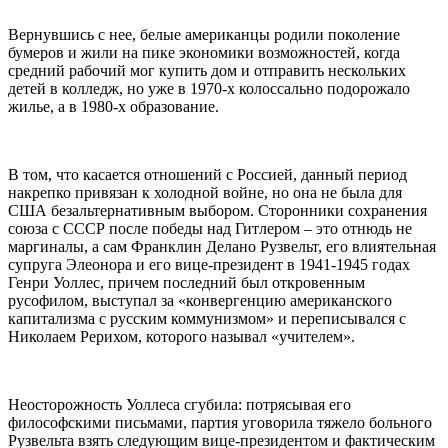
Вернувшись с нее, белые американцы родили поколение
бумеров и жили на пике экономики возможностей, когда
средний рабочий мог купить дом и отправить нескольких
детей в колледж, но уже в 1970-х колоссально подорожало
жилье, а в 1980-х образование.
В том, что касается отношений с Россией, данный период
накрепко привязан к холодной войне, но она не была для
США безальтернативным выбором. Сторонники сохранения
союза с СССР после победы над Гитлером – это отнюдь не
маргиналы, а сам Франклин Делано Рузвельт, его влиятельная
супруга Элеонора и его вице-президент в 1941-1945 годах
Генри Уоллес, причем последний был откровенным
русофилом, выступал за «конвергенцию американского
капитализма с русским коммунизмом» и переписывался с
Николаем Рерихом, которого называл «учителем».
Неосторожность Уоллеса сгубила: потрясывая его
философскими письмами, партия уговорила тяжело больного
Рузвельта взять следующим вице-президентом и фактическим