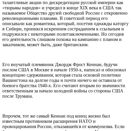
талантливые акции по дискредитации русской империи как
«тюрьмы народов» и учредил в конце XIX века в США так
называемое Общество друзей свободной России с откровенно
революционными планами. В советский период его
описывали как романтика, который, посетив однажды каторгу
в Сибири, проникся искренним состраданием к ссыльным и
подружился с некоторыми политзаключенными. Но сегодня
его деятельность слишком похожа на кампанию с планом и
заказчиком, может быть, даже британским.
Его внучатый племянник Джордж Фрост Кеннан, будучи
послом США в Москве в начале 1950-х, написал и обосновал
концепцию сдерживания, которая стала основой политики
Вашингтона на долгие годы и почти ничего не оставила от
боевого братства 1940-х. Его считают вторым по значимости
ответственным за начало холодной войны со стороны США
после Трумана.
Впрочем, тот же самый Кеннан под конец жизни был
известным противником расширения НАТО и
провоцирования России, отказавшейся от коммунизма. Если