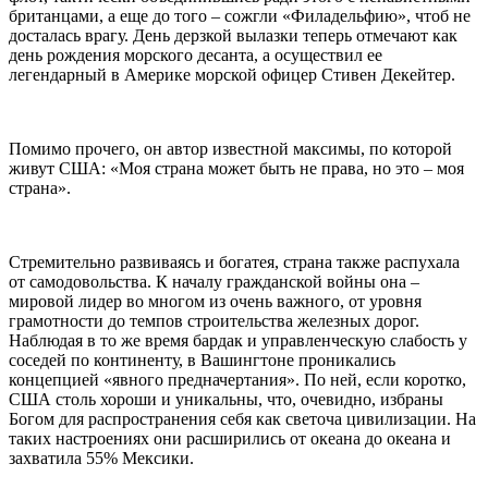
британцами, а еще до того – сожгли «Филадельфию», чтоб не
досталась врагу. День дерзкой вылазки теперь отмечают как
день рождения морского десанта, а осуществил ее
легендарный в Америке морской офицер Стивен Декейтер.
Помимо прочего, он автор известной максимы, по которой
живут США: «Моя страна может быть не права, но это – моя
страна».
Стремительно развиваясь и богатея, страна также распухала
от самодовольства. К началу гражданской войны она –
мировой лидер во многом из очень важного, от уровня
грамотности до темпов строительства железных дорог.
Наблюдая в то же время бардак и управленческую слабость у
соседей по континенту, в Вашингтоне проникались
концепцией «явного предначертания». По ней, если коротко,
США столь хороши и уникальны, что, очевидно, избраны
Богом для распространения себя как светоча цивилизации. На
таких настроениях они расширились от океана до океана и
захватила 55% Мексики.