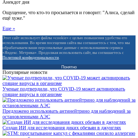
Анекдот дня
Ощущение, что кто-то просыпается и говорит: "Алиса, сделай
ещё хуже."
Еще »
Этот сайт использует файлы «cookie» с целью повышения удобства его
использования. Во время посещения сайта вы соглашаетесь с тем, что мы
обрабатываем ваши персональные данные с использованием сервиса
«Яндекс. Метрика». Продолжая использовать сайт, вы соглашаетесь с
Политикой конфиденциальности
.
Понятно
Популярные новости
Ученые подтвердили, что COVID-19 может активировать
спящие вирусы в организме
Предложено использовать антинейтрино для наблюдений за
остановленными АЭС
Создан ИИ для исследования диких обезьян в джунглях