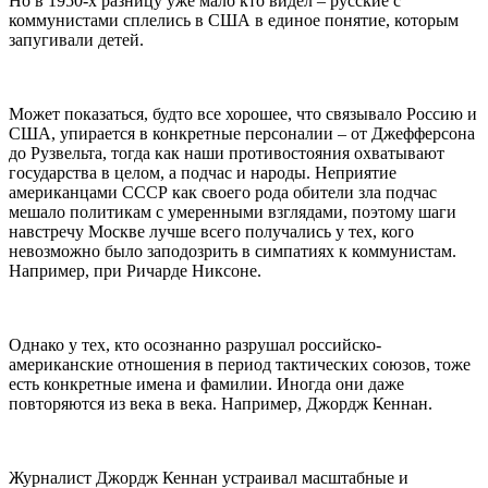
Но в 1950-х разницу уже мало кто видел – русские с
коммунистами сплелись в США в единое понятие, которым
запугивали детей.
Может показаться, будто все хорошее, что связывало Россию и
США, упирается в конкретные персоналии – от Джефферсона
до Рузвельта, тогда как наши противостояния охватывают
государства в целом, а подчас и народы. Неприятие
американцами СССР как своего рода обители зла подчас
мешало политикам с умеренными взглядами, поэтому шаги
навстречу Москве лучше всего получались у тех, кого
невозможно было заподозрить в симпатиях к коммунистам.
Например, при Ричарде Никсоне.
Однако у тех, кто осознанно разрушал российско-
американские отношения в период тактических союзов, тоже
есть конкретные имена и фамилии. Иногда они даже
повторяются из века в века. Например, Джордж Кеннан.
Журналист Джордж Кеннан устраивал масштабные и