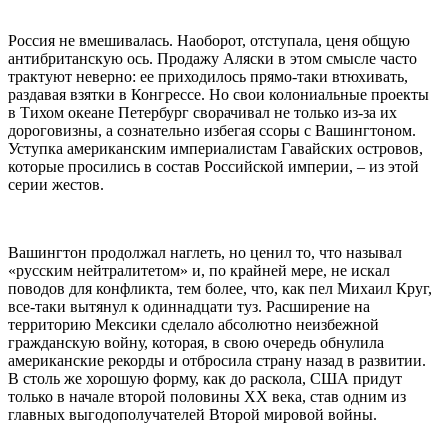
Россия не вмешивалась. Наоборот, отступала, ценя общую
антибританскую ось. Продажу Аляски в этом смысле часто
трактуют неверно: ее приходилось прямо-таки втюхивать,
раздавая взятки в Конгрессе. Но свои колониальные проекты
в Тихом океане Петербург сворачивал не только из-за их
дороговизны, а сознательно избегая ссоры с Вашингтоном.
Уступка американским империалистам Гавайских островов,
которые просились в состав Российской империи, – из этой
серии жестов.
Вашингтон продолжал наглеть, но ценил то, что называл
«русским нейтралитетом» и, по крайней мере, не искал
поводов для конфликта, тем более, что, как пел Михаил Круг,
все-таки вытянул к одиннадцати туз. Расширение на
территорию Мексики сделало абсолютно неизбежной
гражданскую войну, которая, в свою очередь обнулила
американские рекорды и отбросила страну назад в развитии.
В столь же хорошую форму, как до раскола, США придут
только в начале второй половины XX века, став одним из
главных выгодополучателей Второй мировой войны.