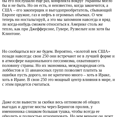
бы его послушали еще раз, конфликта вокруг Украины могло
бы и не быть. Но он есть, и неизвестно, когда закончится, а
США – его закоперщик и выгодоприобретатель, сбывающий
Европе оружие, газ и нефть в огромных объемах. О чем
теперь ни ностальгируй, а это мы запомним навсегда и вряд
ли когда-нибудь сможем относиться к Америке столь же
тепло, как при Джефферсоне, Гувере, Рузвельте или хотя бы
Клинтоне.
Но сообщаться все же будем. Вероятно, «золотой век США»
позади навсегда: свои 250 они встречают не в лучшей форме и
в атмосфере национального пессимизма, охватившего
половину страны. Но их экономика, международная сеть
лоббистов и 11 авианосных групп позволяет платить за
ошибки пусть дорого, но не критично много – хоть в Ираке,
хоть в Иране. В свои 250 это мощный центр влияния в мире, и
с этим придется считаться.
Даже если вывести за скобки весь оптимизм об общих
выгодах и другие мосты через Берингов пролив, у
именинника слишком большая тушка, чтобы всегда ее
обходить и полностью игнорировать. Но чем меньше он лезет