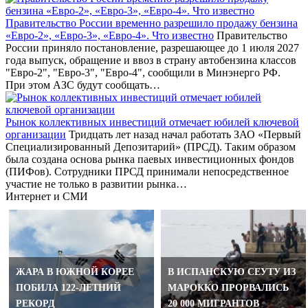
Правительство России временно разрешило продажу бензина
«Евро-2», «Евро-3», «Евро-4». Что известно
Правительство
России приняло постановление, разрешающее до 1 июля 2027
года выпуск, обращение и ввоз в страну автобензина классов
"Евро-2", "Евро-3", "Евро-4", сообщили в Минэнерго РФ.
При этом АЗС будут сообщать…
Рынок коллективных инвестиций отмечает юбилей ключевой
организации
Тридцать лет назад начал работать ЗАО «Первый
Специализированный Депозитарий» (ПРСД). Таким образом
была создана основа рынка паевых инвестиционных фондов
(ПИФов). Сотрудники ПРСД принимали непосредственное
участие не только в развитии рынка…
Интернет и СМИ
ЖАРА В ЮЖНОЙ КОРЕЕ
В ИСПАНСКУЮ СЕУТУ ИЗ
ПОБИЛА 122-ЛЕТНИЙ
МАРОККО ПРОРВАЛИСЬ
РЕКОРД
20 000 МИГРАНТОВ