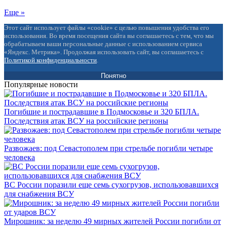
Еще »
Этот сайт использует файлы «cookie» с целью повышения удобства его
использования. Во время посещения сайта вы соглашаетесь с тем, что мы
обрабатываем ваши персональные данные с использованием сервиса
«Яндекс. Метрика». Продолжая использовать сайт, вы соглашаетесь с
Политикой конфиденциальности
.
Понятно
Популярные новости
Погибшие и пострадавшие в Подмосковье и 320 БПЛА.
Последствия атак ВСУ на российские регионы
Развожаев: под Севастополем при стрельбе погибли четыре
человека
ВС России поразили еще семь сухогрузов, использовавшихся
для снабжения ВСУ
Мирошник: за неделю 49 мирных жителей России погибли от