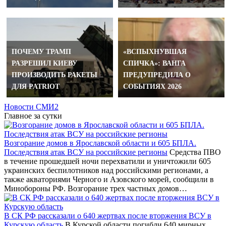
ПОЧЕМУ ТРАМП
«ВСПЫХНУВШАЯ
РАЗРЕШИЛ КИЕВУ
СПИЧКА»: ВАНГА
ПРОИЗВОДИТЬ РАКЕТЫ
ПРЕДУПРЕДИЛА О
ДЛЯ PATRIOT
СОБЫТИЯХ 2026
Новости СМИ2
Главное за сутки
Возгорание домов в Ярославской области и 605 БПЛА.
Последствия атак ВСУ на российские регионы
Средства ПВО
в течение прошедшей ночи перехватили и уничтожили 605
украинских беспилотников над российскими регионами, а
также акваториями Черного и Азовского морей, сообщили в
Минобороны РФ. Возгорание трех частных домов…
В СК РФ рассказали о 640 жертвах после вторжения ВСУ в
Курскую область
В Курской области погибли 640 мирных