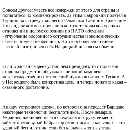
Совсем другое: учесть все издержки от этого для страны и
попытаться их компенсировать. За этим Навроцкий полетел в
Турцию на встречу с коллегой Реджепом Тайипом Эрдоганом.
Их рандеву комментировали в контексте польско-турецких
отношений в целом: союзники по НАТО обсудили
«углубление оборонного сотрудничества и экономических
связей», ничего необычного. Но это в большей степени
частный визит, и вел себя Навроцкий не совсем обычно.
Если Эрдоган скорее султан, чем президент, то с польской
стороны предметно обсуждать широкий комплекс
межгосударственных отношений нужно все-таки с Туском. А
у Навроцкого была конкретная цель, и теперь понятно какая –
сказанного достаточно.
Анкару устраивает сделка, по которой она передаст Варшаве
некоторые технологии беспилотников. После демарша
Украины, набившей на этих технологиях руку, ее место
займет пресловутый Байрактар (если писать в кавычках – это
ударный беспилотник, если без кавычек – зять султана,