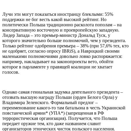
Лучи эти могут показаться иностранцу блеклыми: 55%
поддержки не бог весть какой высокий рейтинг. Но
политически Польша традиционно расколота пополам – на
консервативную восточную и проевропейскую западную.
Лидер Запада – это премьер-министр Дональд Туск, у
которого значительно больше полномочий, чем у президента.
Только рейтинг одобрения премьера – 38% (при 57,6% тех, кто
не одобряет, согласно опросу IBRiS), а Навроцкий своими
маленькими полномочиями довольно ловко распоряжается:
например, накладывает на законопроекты вето, обойти
которое в парламенте у правящей коалиции не хватает
голосов.
Однако самая гениальная задумка деятельного президента –
отозвать высшую награду Польши (орден Белого Орла) у
Владимира Зеленского. Формальный предлог –
переименование какого-то там батальона в честь Украинской
повстанческой армии* (УПА*) (запрещенная в РФ
террористическая организация). Получается, что Польша
передает оружие тем, кто даже названием славит
организаторов этнических чисток польского населения.