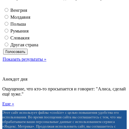
Венгрия
Молдавия
Польша
Румыния
Словакия
Другая страна
Показать результаты »
Анекдот дня
Ощущение, что кто-то просыпается и говорит: "Алиса, сделай
ещё хуже."
Еще »
Этот сайт использует файлы «cookie» с целью повышения удобства его
использования. Во время посещения сайта вы соглашаетесь с тем, что мы
обрабатываем ваши персональные данные с использованием сервиса
«Яндекс. Метрика». Продолжая использовать сайт, вы соглашаетесь с