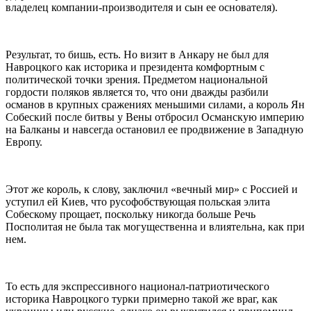
владелец компании-производителя и сын ее основателя).
Результат, то бишь, есть. Но визит в Анкару не был для
Навроцкого как историка и президента комфортным с
политической точки зрения. Предметом национальной
гордости поляков является то, что они дважды разбили
османов в крупных сражениях меньшими силами, а король Ян
Собеский после битвы у Вены отбросил Османскую империю
на Балканы и навсегда остановил ее продвижение в Западную
Европу.
Этот же король, к слову, заключил «вечный мир» с Россией и
уступил ей Киев, что русофобствующая польская элита
Собескому прощает, поскольку никогда больше Речь
Посполитая не была так могущественна и влиятельна, как при
нем.
То есть для экспрессивного национал-патриотического
историка Навроцкого турки примерно такой же враг, как