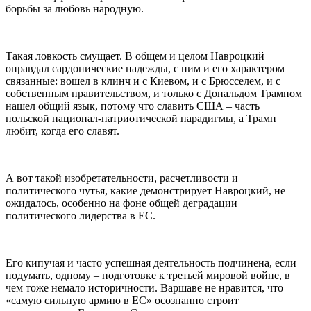
борьбы за любовь народную.
Такая ловкость смущает. В общем и целом Навроцкий
оправдал сардонические надежды, с ним и его характером
связанные: вошел в клинч и с Киевом, и с Брюсселем, и с
собственным правительством, и только с Дональдом Трампом
нашел общий язык, потому что славить США – часть
польской национал-патриотической парадигмы, а Трамп
любит, когда его славят.
А вот такой изобретательности, расчетливости и
политического чутья, какие демонстрирует Навроцкий, не
ожидалось, особенно на фоне общей деградации
политического лидерства в ЕС.
Его кипучая и часто успешная деятельность подчинена, если
подумать, одному – подготовке к третьей мировой войне, в
чем тоже немало историчности. Варшаве не нравится, что
«самую сильную армию в ЕС» осознанно строит