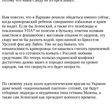
потому что Майя Санду не из брезгливых.
Нам повезло, что в Варшаве решили обидеться именно сейчас,
когда криворожский ребенок совершенно избалован и краев
не видит. Если бы Зеленский, а также его лизоблюды и
поклонники УПА* не полезли в бутылку, ответив полякам
хамством и флешмобом с массовым отказом от орденов, эту
свару могли бы разлить водой, присланной из Брюсселя
Урсулой фон дер Ляйен. Уже не раз бывало, что
невыносимость криворожца соглашались считать приемлемой
платой за его готовность воевать с Россией любыми
средствами. Но теперь польско-украинский конфликт
достаточно далеко зашел и породил инерцию на уровне
народов, так что свернуть его будет непросто.
По свежему указу назло идеологическим врагам на Украине
даже некий «национальный пантеон» готовят, где будут
отборные людоеды и неудачники типа гетмана Мазепы, а
также сам Зеленский как президент военного времени.