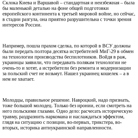
Склока Киева и Варшавой – стандартная и неизбежная – была
бы маленькой деталью на фоне общей подготовки
европейского континента к третьей мировой войне, но сейчас,
в стадии разгула, она приятно разрушительна с точки зрения
интересов России.
Например, пошла прахом сделка, по которой в ВСУ должны
были передать полтора десятка истребителей МиГ-29 в обмен
на технологии производства беспилотников. Войдя в раж,
украинцы заявили, что передавать полякам технологии не
очень-то и хотят, а истребители без ремонта и модернизации
за польский счет не возьмут. Нашел украинец кошелек – а в
нем не хватает.
Молодцы, правильное решение. Навроцкий, надо признать,
тоже большой молодец. Только без иронии, если смотреть на
него польскими глазами. Одно дело: расчесать историческую
травму, раздразнить наркомана и наслаждаться эффектом,
глядя на ситуацию с позиции, во-первых, трикстера, во-
вторых, историка антиукраинской направленности.