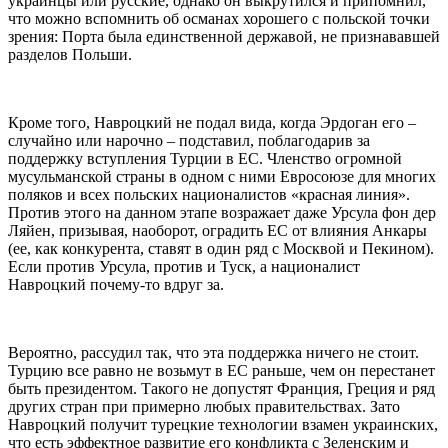
украинцы или русские, однако он выкрутился и припомнил,
что можно вспомнить об османах хорошего с польской точки
зрения: Порта была единственной державой, не признававшей
разделов Польши.
Кроме того, Навроцкий не подал вида, когда Эрдоган его –
случайно или нарочно – подставил, поблагодарив за
поддержку вступления Турции в ЕС. Членство огромной
мусульманской страны в одном с ними Евросоюзе для многих
поляков и всех польских националистов «красная линия».
Против этого на данном этапе возражает даже Урсула фон дер
Ляйен, призывая, наоборот, оградить ЕС от влияния Анкары
(ее, как конкурента, ставят в один ряд с Москвой и Пекином).
Если против Урсула, против и Туск, а националист
Навроцкий почему-то вдруг за.
Вероятно, рассудил так, что эта поддержка ничего не стоит.
Турцию все равно не возьмут в ЕС раньше, чем он перестанет
быть президентом. Такого не допустят Франция, Греция и ряд
других стран при примерно любых правительствах. Зато
Навроцкий получит турецкие технологии взамен украинских,
что есть эффектное развитие его конфликта с Зеленским и