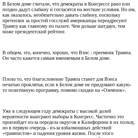
В Белом доме считали, что демократы в Конгрессе рано или
поздно дадут слабину и согласятся на жесткие условия. Но им,
как оказалось, необязательно давать слабину, поскольку
претензии за простой госслужб американцы переадресуют
Трампу как главному по палате. Чем дольше шатдаун, тем
ниже президентский рейтинг.
В общем, это, конечно, хорошо, что Вэнс - преемник Трампа.
Он часто кажется самым вменяемым в Белом доме.
Плохо то, что благословение Трампа станет для Вэнса
печатью проклятья, если в Белом доме не придумают какую-
то позитивную программу, помимо скидки на «Оземпик».
Уже в следующем году демократы с высокой долей
вероятности выиграют выборы в Конгресс. Частично это
произойдет из-за передела округов в Калифорнии в их пользу,
но в первую очередь - из-за взбалмошных действий
«трампистов» и падения уровня жизни. После этого