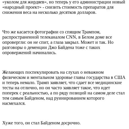
«уколом для жирдяев», но теперь у его администрации новый
«народный проект» - снизить стоимость препаратов для
снижения веса на несколько десятков долларов.
Что же касается фотографии со спящим Трампом,
распространенной телеканалом CNN, в Белом доме все
опровергли: он не спит, а глаза закрыл. Может и так. Но
разговоры о деменции Джо Байдена тоже с таких
опровержений начинались.
Желающих поспекулировать на слухах о неважном
физическом и ментальном здоровье главы государства в США
и теперь немало. Трамп заявляет, что сдает все медицинские
тесты на отлично, но он часто заявляет такое, что идет
поперек с реальностью, а по ряду позиций на самом деле стал
тем самым Байденом, над руинированием которого
насмехался.
Хуже того, он стал Байденом досрочно.