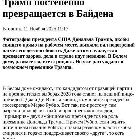
Трамп постепенно
превращается в Байдена
Вторник, 11 Ноября 2025 11:17
Фотография президента США Дональда Трампа, якобы
спящего прямо на рабочем месте, вызвала вал подозрений
насчет его дееспособности. Даже в том случае, если
президент здоров, дела в стране идут неважно. В Белом
доме, разумеется, все отрицают. Но уже рассуждают о
возможном преемнике Трампа.
В Белом доме ожидают, что кандидатом от правящей партии
на президентских выборах 2028 года станет нынешний вице-
президент Джей Ди Вэнс, а кандидатом в вице-президенты
госсекретарь Марко Рубио. Вот так, по-простому, там
разрешили конфликтный вопрос престолонаследия,
«примирив» двух амбициозных претендентов на роль
преемника Дональда Трампа. Причем Рубио, если верить
источникам издания Politico, с таким разделом власти якобы
смирился и горячо поддерживает своего «друга», то есть
Вэнса.