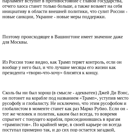
парламент вступит в противостояние с главой государства,
отчего хаоса станет только больше, а также возьмет на себя
инициативу в области внешней политики, что сулит России -
новые санкции, Украине - новые меры поддержки.
Поэтому происходящее в Вашингтоне имеет значение даже
для Москвы.
Из России тоже видно, как Трамп теряет контроль, если он
вообще у него был, и что лучшие месяцы его жизни как
президента «творю-что-хочу» близятся к концу.
Сколь бы ни был хорош (в смысле - адекватен) Джей Ди Вэнс,
он потонет на корабле под названием «Трамп», уступив место
русофобу и глобалисту. Не исключено, что этим русофобом и
глобалистом в моменте станет как раз Марко Рубио. Если он -
тот же человек и политик, каким был всегда, то вовремя
спрыгнет с тонущего корабля, присоединившись в врагам
«трампистов». По крайней мере, в своей карьере он всегда
поступал примерно так, и до сих пор остается загадкой,