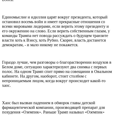
Единомыслие и идиллия царят вокруг президента, который
остановил восемь войн и имеет прекрасные отношения со
всеми мировыми лидерами, если верить этому президенту и
его окружению на слово. Если верить собственным глазам, у
команды Трампа нет повода рассуждать о будущем транзите
власти хоть к Вэнсу, хоть Рубио. Скорее, власть достанется
демократам, - и мало никому не покажется.
Гораздо лучше, чем разговоры о благорастворении воздухов в
Белом доме, ситуацию характеризуют два снимка с первых
полос. На одном Трамп спит прямо на совещании в Овальном
кабинете. На другом, наоборот, стоит столбом с
непроницаемым лицом, когда вокруг происходит какой-то
хаос.
Хаос был вызван падением в обморок главы датской
фармацевтической компании, производящей препарат для
похудения «Оземпик». Раньше Трамп называл «Оземпик»