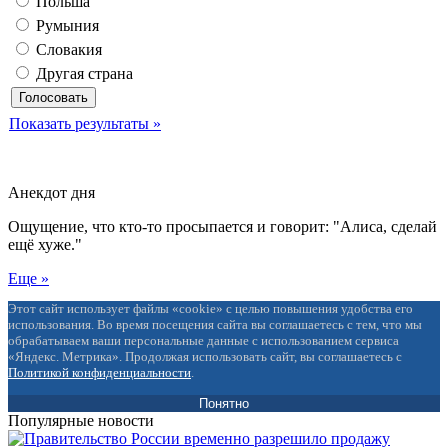
Польша
Румыния
Словакия
Другая страна
Показать результаты »
Анекдот дня
Ощущение, что кто-то просыпается и говорит: "Алиса, сделай
ещё хуже."
Еще »
Этот сайт использует файлы «cookie» с целью повышения удобства его
использования. Во время посещения сайта вы соглашаетесь с тем, что мы
обрабатываем ваши персональные данные с использованием сервиса
«Яндекс. Метрика». Продолжая использовать сайт, вы соглашаетесь с
Политикой конфиденциальности
.
Понятно
Популярные новости