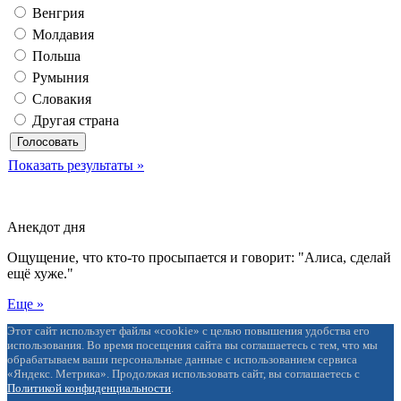
Венгрия
Молдавия
Польша
Румыния
Словакия
Другая страна
Показать результаты »
Анекдот дня
Ощущение, что кто-то просыпается и говорит: "Алиса, сделай
ещё хуже."
Еще »
Этот сайт использует файлы «cookie» с целью повышения удобства его
использования. Во время посещения сайта вы соглашаетесь с тем, что мы
обрабатываем ваши персональные данные с использованием сервиса
«Яндекс. Метрика». Продолжая использовать сайт, вы соглашаетесь с
Политикой конфиденциальности
.