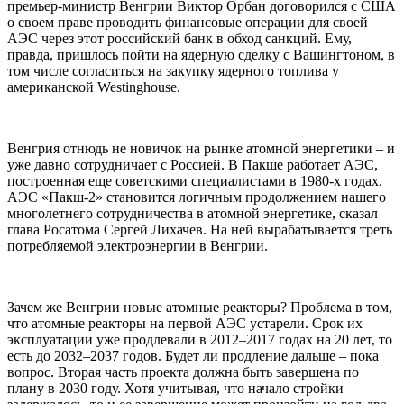
премьер-министр Венгрии Виктор Орбан договорился с США
о своем праве проводить финансовые операции для своей
АЭС через этот российский банк в обход санкций. Ему,
правда, пришлось пойти на ядерную сделку с Вашингтоном, в
том числе согласиться на закупку ядерного топлива у
американской Westinghouse.
Венгрия отнюдь не новичок на рынке атомной энергетики – и
уже давно сотрудничает с Россией. В Пакше работает АЭС,
построенная еще советскими специалистами в 1980-х годах.
АЭС «Пакш-2» становится логичным продолжением нашего
многолетнего сотрудничества в атомной энергетике, сказал
глава Росатома Сергей Лихачев. На ней вырабатывается треть
потребляемой электроэнергии в Венгрии.
Зачем же Венгрии новые атомные реакторы? Проблема в том,
что атомные реакторы на первой АЭС устарели. Срок их
эксплуатации уже продлевали в 2012–2017 годах на 20 лет, то
есть до 2032–2037 годов. Будет ли продление дальше – пока
вопрос. Вторая часть проекта должна быть завершена по
плану в 2030 году. Хотя учитывая, что начало стройки