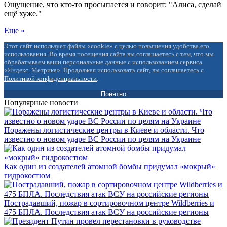
Ощущение, что кто-то просыпается и говорит: "Алиса, сделай
ещё хуже."
Еще »
Этот сайт использует файлы «cookie» с целью повышения удобства его
использования. Во время посещения сайта вы соглашаетесь с тем, что мы
обрабатываем ваши персональные данные с использованием сервиса
«Яндекс. Метрика». Продолжая использовать сайт, вы соглашаетесь с
Политикой конфиденциальности
.
Понятно
Популярные новости
Поражены логистические центры в Киеве и области. Что
известно о новом ударе ВС России по целям на Украине
Как один из создателей атомной бомбы придумал «мокрый»
гидрокостюм
Пострадавший, пожар в сортировочном центре Wildberries и
475 БПЛА. Последствия атак ВСУ на российские регионы