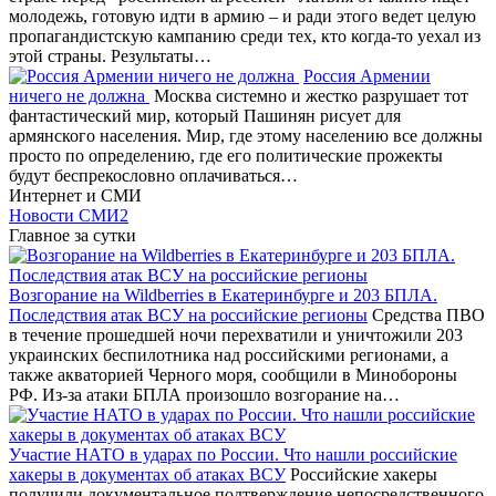
молодежь, готовую идти в армию – и ради этого ведет целую
пропагандистскую кампанию среди тех, кто когда-то уехал из
этой страны. Результаты…
Россия Армении
ничего не должна
Москва системно и жестко разрушает тот
фантастический мир, который Пашинян рисует для
армянского населения. Мир, где этому населению все должны
просто по определению, где его политические прожекты
будут беспрекословно оплачиваться…
Интернет и СМИ
Новости СМИ2
Главное за сутки
Возгорание на Wildberries в Екатеринбурге и 203 БПЛА.
Последствия атак ВСУ на российские регионы
Средства ПВО
в течение прошедшей ночи перехватили и уничтожили 203
украинских беспилотника над российскими регионами, а
также акваторией Черного моря, сообщили в Минобороны
РФ. Из-за атаки БПЛА произошло возгорание на…
Участие НАТО в ударах по России. Что нашли российские
хакеры в документах об атаках ВСУ
Российские хакеры
получили документальное подтверждение непосредственного