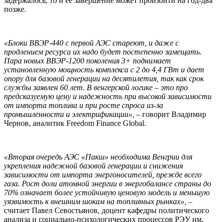
задержалось, то и ее завершение может произойти на год-два
позже.
«Блоки ВВЭР-440 с первой АЭС стареют, и даже с
продлением ресурса их надо будет постепенно замещать.
Пара новых ВВЭР-1200 поколения 3+ поднимает
установленную мощность комплекса с 2 до 4,4 ГВт и дает
опору для базовой генерации на десятилетия, так как срок
службы заявлен 60 лет. В венгерской логике – это про
предсказуемую цену и надежность при высокой зависимости
от импорта топлива и при росте спроса из-за
промышленности и электрификации»,
– говорит Владимир
Чернов, аналитик Freedom Finance Global.
«Вторая очередь АЭС «Пакш» необходима Венгрии для
укрепления надежной базовой генерации и снижения
зависимости от импорта энергоносителей, прежде всего
газа. Рост доли атомной энергии в энергобалансе страны до
70% означает более устойчивую ценовую модель и меньшую
уязвимость к внешним шокам на топливных рынках»,
–
считает Павел Севостьянов, доцент кафедры политического
анализа и социально-психологических процессов РЭУ им.